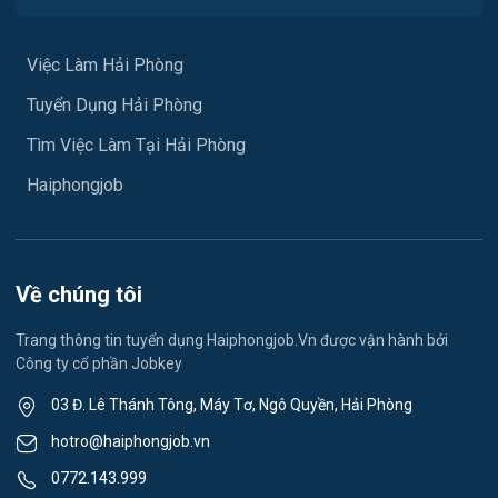
Việc làm Hưng Đạo
Xây dựng
Việc làm An Hải
Việc Làm Hải Phòng
Y tế
Tuyển Dụng Hải Phòng
Việc làm An Phong
Ngành khác
Tìm Việc Làm Tại Hải Phòng
Việc làm Hải Dương
May mặc
Haiphongjob
Việc làm Lê Thanh Nghị
Vệ sinh công nghiệp
Việc làm Việt Hòa
Lễ tân
Về chúng tôi
Việc làm Thành Đông
Spa & Massage
Trang thông tin tuyển dụng Haiphongjob.Vn được vận hành bởi
Công ty cổ phần Jobkey
Việc làm Nam Đồng
Thể dục - thể thao
03 Đ. Lê Thánh Tông, Máy Tơ, Ngô Quyền, Hải Phòng
Việc làm Tân Hưng
Lái xe
hotro@haiphongjob.vn
Việc làm Thạch Khôi
0772.143.999
Tiếng Nhật