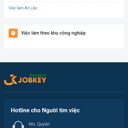
Việc làm An Lão
Giáo dục / Đào tạo
Việc làm Bạch Long Vĩ
Hàng hải / Hàng không
Việc làm theo khu công nghiệp
Việc làm Cát Hải
Văn Phòng
Việc làm Kiến Thụy
In ấn
Việc làm Thủy Nguyên
Kế toán
Việc làm Tiên Lãng
Lao Động Phổ Thông
Việc làm Vĩnh Bảo
Luật
Việc làm Thiên Hương
Kiến trúc
Hotline cho Người tìm việc
Việc làm Hòa Bình
Ngân hàng
Ms. Quyên
Việc làm Nam Triệu