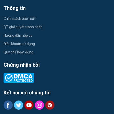
Việc làm Tứ Minh
Thông tin
Du lịch
Việc làm Ái Quốc
Chính sách bảo mật
Công nhân
QT giải quyết tranh chấp
Việc làm Chu Văn An
Khu Công Nghiệp
Hướng dẫn nộp cv
Việc làm Chí Linh
Thời Vụ
Điều khoản sử dụng
Việc làm Trần Hưng Đạo
Quy chế hoạt động
Tiếng Hàn
Việc làm Nguyễn Trãi
Chứng nhận bởi
Tiếng Trung
Việc làm Trần Nhân Tông
Xuất Nhập Khẩu
Việc làm Lê Đại Hành
Y Dược
Kết nối với chúng tôi
Việc làm Kinh Môn
Logistics
Việc làm Nguyễn Đại Năng
Tự động hóa