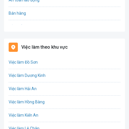
An toàn lao động
Bán hàng
Bảo hiểm
Bất động sản
Việc làm theo khu vực
Biên phiên dịch
Việc làm Đồ Sơn
Bưu chính viễn thông
Việc làm Dương Kinh
Chứng khoán
Việc làm Hải An
IT
Việc làm Hồng Bàng
Công nghệ sinh học
Việc làm Kiến An
Công nghệ thực phẩm
Việc làm Lê Chân