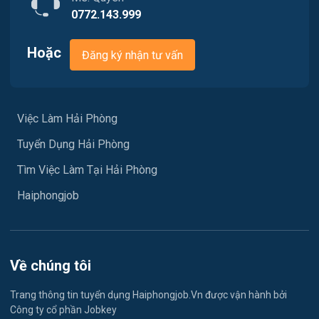
0772.143.999
Việc làm Phù Liễn
Chăm Sóc Khách Hàng
Việc làm Nam Đồ Sơn
Hoặc
Đăng ký nhận tư vấn
Vận chuyển / Giao nhận / Kho vận
Việc làm Hưng Đạo
Xây dựng
Việc làm An Hải
Việc Làm Hải Phòng
Y tế
Tuyển Dụng Hải Phòng
Việc làm An Phong
Ngành khác
Tìm Việc Làm Tại Hải Phòng
Việc làm Hải Dương
May mặc
Haiphongjob
Việc làm Lê Thanh Nghị
Vệ sinh công nghiệp
Việc làm Việt Hòa
Lễ tân
Về chúng tôi
Việc làm Thành Đông
Spa & Massage
Trang thông tin tuyển dụng Haiphongjob.Vn được vận hành bởi
Công ty cổ phần Jobkey
Việc làm Nam Đồng