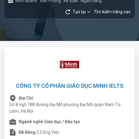
Kinh doanh
Văn Phòng
Kế toán
Ngân hàng
Tạo lại
Tìm kiếm nâng cao
CÔNG TY CỔ PHẦN GIÁO DỤC MINH IELTS
Địa Chỉ:
Số 8 ngõ 188 đường Đại Mỗ phường Đại Mỗ quận Nam Từ
Liêm, Hà Nội
Ngành nghề:
Giáo dục / Đào tạo
Đã Đăng:
2 Công Việc.