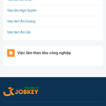
Cơ khí
Việc làm Ngô Quyền
Tổ Chức Sự Kiện
Việc làm An Dương
Điện
Việc làm An Lão
Giáo dục / Đào tạo
Việc làm Bạch Long Vĩ
Hàng hải / Hàng không
Việc làm theo khu công nghiệp
Việc làm Cát Hải
Văn Phòng
Việc làm Kiến Thụy
In ấn
Việc làm Thủy Nguyên
Kế toán
Việc làm Tiên Lãng
Lao Động Phổ Thông
Việc làm Vĩnh Bảo
Luật