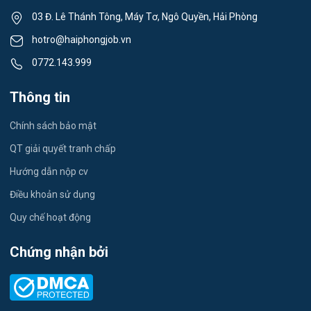
Thể dục - thể thao
03 Đ. Lê Thánh Tông, Máy Tơ, Ngô Quyền, Hải Phòng
Việc làm Tân Hưng
Lái xe
hotro@haiphongjob.vn
Việc làm Thạch Khôi
0772.143.999
Tiếng Nhật
Việc làm Tứ Minh
Thông tin
Du lịch
Việc làm Ái Quốc
Chính sách bảo mật
Công nhân
QT giải quyết tranh chấp
Việc làm Chu Văn An
Khu Công Nghiệp
Hướng dẫn nộp cv
Việc làm Chí Linh
Thời Vụ
Điều khoản sử dụng
Việc làm Trần Hưng Đạo
Quy chế hoạt động
Tiếng Hàn
Việc làm Nguyễn Trãi
Chứng nhận bởi
Tiếng Trung
Việc làm Trần Nhân Tông
Xuất Nhập Khẩu