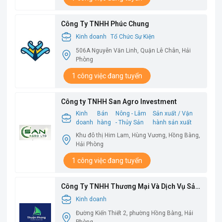
Công Ty TNHH Phúc Chung
Kinh doanh
Tổ Chức Sự Kiện
506A Nguyễn Văn Linh, Quận Lê Chân, Hải
Phòng
1 công việc đang tuyển
Công ty TNHH San Agro Investment
Kinh
Bán
Nông - Lâm
Sản xuất / Vận
doanh
hàng
- Thủy Sản
hành sản xuất
Khu đô thị Him Lam, Hùng Vương, Hồng Bàng,
Hải Phòng
1 công việc đang tuyển
Công Ty TNHH Thương Mại Và Dịch Vụ Sản
Xuất Thuận Phong
Kinh doanh
Đường Kiến Thiết 2, phường Hồng Bàng, Hải