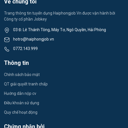
Về chúng tôi
Việc làm Thành Đông
Spa & Massage
Trang thông tin tuyển dụng Haiphongjob.Vn được vận hành bởi
Công ty cổ phần Jobkey
Việc làm Nam Đồng
Thể dục - thể thao
03 Đ. Lê Thánh Tông, Máy Tơ, Ngô Quyền, Hải Phòng
Việc làm Tân Hưng
Lái xe
hotro@haiphongjob.vn
Việc làm Thạch Khôi
0772.143.999
Tiếng Nhật
Việc làm Tứ Minh
Thông tin
Du lịch
Việc làm Ái Quốc
Chính sách bảo mật
Công nhân
QT giải quyết tranh chấp
Việc làm Chu Văn An
Khu Công Nghiệp
Hướng dẫn nộp cv
Việc làm Chí Linh
Thời Vụ
Điều khoản sử dụng
Việc làm Trần Hưng Đạo
Quy chế hoạt động
Tiếng Hàn
Việc làm Nguyễn Trãi
Chứng nhận bởi