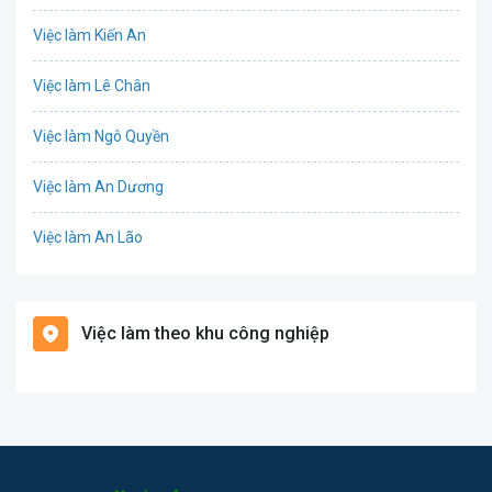
Công nghệ sinh học
Việc làm Kiến An
Công nghệ thực phẩm
Việc làm Lê Chân
Cơ khí
Việc làm Ngô Quyền
Tổ Chức Sự Kiện
Việc làm An Dương
Điện
Việc làm An Lão
Giáo dục / Đào tạo
Việc làm Bạch Long Vĩ
Hàng hải / Hàng không
Việc làm theo khu công nghiệp
Việc làm Cát Hải
Văn Phòng
Việc làm Kiến Thụy
In ấn
Việc làm Thủy Nguyên
Kế toán
Việc làm Tiên Lãng