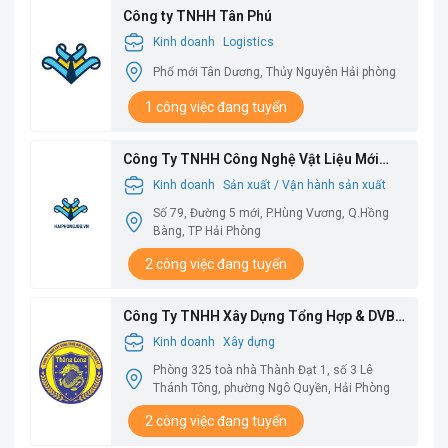
Công ty TNHH Tân Phú
Kinh doanh
Logistics
Phố mới Tân Dương, Thủy Nguyên Hải phòng
1 công việc đang tuyển
Công Ty TNHH Công Nghệ Vật Liệu Mới
Babysbreath
Kinh doanh
Sản xuất / Vận hành sản xuất
Số 79, Đường 5 mới, P.Hùng Vương, Q.Hồng
Bàng, TP Hải Phòng
2 công việc đang tuyển
Công Ty TNHH Xây Dựng Tổng Hợp & DVBV
Thăng Long
Kinh doanh
Xây dựng
Phòng 325 toà nhà Thành Đạt 1, số 3 Lê
Thánh Tông, phường Ngô Quyền, Hải Phòng
2 công việc đang tuyển