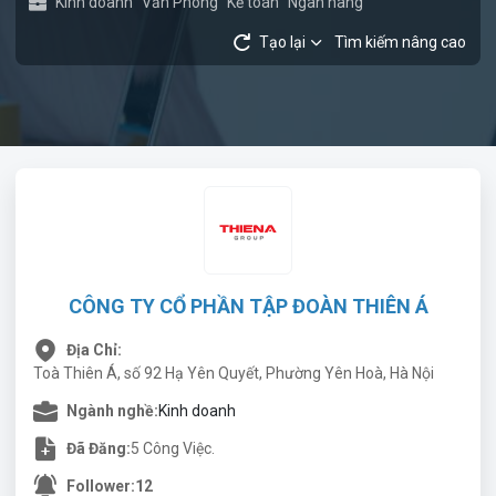
Kinh doanh
Văn Phòng
Kế toán
Ngân hàng
Tạo lại
Tìm kiếm nâng cao
CÔNG TY CỔ PHẦN TẬP ĐOÀN THIÊN Á
Địa Chỉ:
Toà Thiên Á, số 92 Hạ Yên Quyết, Phường Yên Hoà, Hà Nội
Ngành nghề:
Kinh doanh
Đã Đăng:
5 Công Việc.
Follower:
12