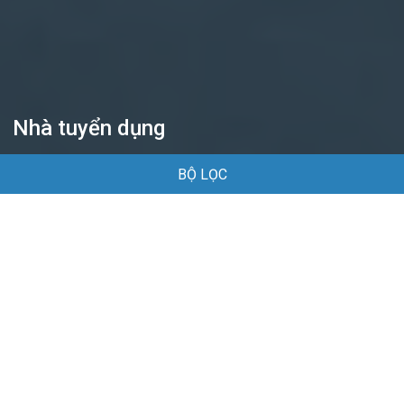
Nhà tuyển dụng
BỘ LỌC
Trang chủ
Nhà tuyển dụng
Nhà tuyển dụng
Mặc định
Danh sách nhà tuyển dụng tại Hải Phòng
Công ty TNHH Tân Phú
Kinh doanh
Logistics
Phố mới Tân Dương, Thủy Nguyên Hải phòng
1 công việc đang tuyển