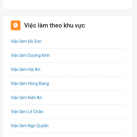
Bảo hiểm
Bất động sản
Việc làm theo khu vực
Biên phiên dịch
Việc làm Đồ Sơn
Bưu chính viễn thông
Việc làm Dương Kinh
Chứng khoán
Việc làm Hải An
IT
Việc làm Hồng Bàng
Công nghệ sinh học
Việc làm Kiến An
Công nghệ thực phẩm
Việc làm Lê Chân
Cơ khí
Việc làm Ngô Quyền
Tổ Chức Sự Kiện