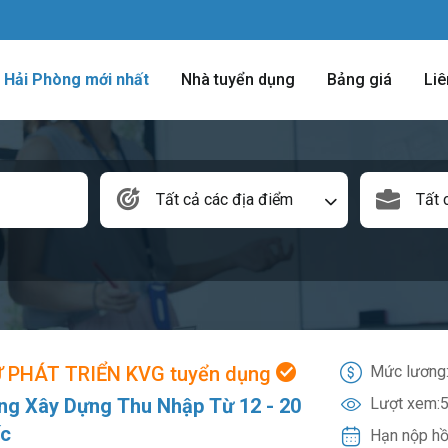
m Hải Phòng mới nhất
Nhà tuyển dụng
Bảng giá
Liê
Tất cả các địa điểm
Tất 
 PHÁT TRIỂN KVG tuyển dụng
Mức lương
ng Xây Dựng Thu Nhập Từ 12 - 20
Lượt xem:
5
ốc
Hạn nộp hồ