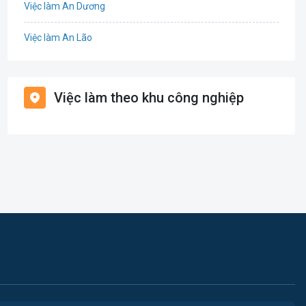
Việc làm An Dương
Điện
Việc làm An Lão
Giáo dục / Đào tạo
Việc làm Bạch Long Vĩ
Hàng hải / Hàng không
Việc làm theo khu công nghiệp
Việc làm Cát Hải
Văn Phòng
Việc làm Kiến Thụy
In ấn
Việc làm Thủy Nguyên
Kế toán
Việc làm Tiên Lãng
Lao Động Phổ Thông
Việc làm Vĩnh Bảo
Luật
Việc làm Thiên Hương
Kiến trúc
Việc làm Hòa Bình
Ngân hàng