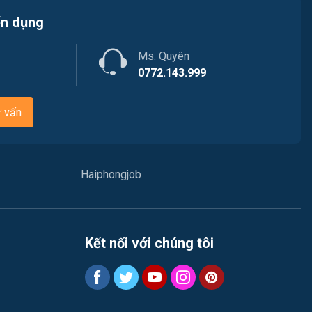
Việc làm Nam Triệu
ển dụng
Nhà hàng / Khách sạn
Việc làm Bạch Đằng
Ms. Quyên
Nhân sự
0772.143.999
Việc làm Lưu Kiếm
Nội ngoại thất
Việc làm Lê Ích Mộc
ư vấn
Nông - Lâm - Thủy Sản
Việc làm Hồng An
Quản lý chất lượng (QA/QC)
Haiphongjob
Việc làm Gia Viên
Marketing
Việc làm An Biên
Sản xuất / Vận hành sản xuất
Việc làm Đông Hải
Kết nối với chúng tôi
Tài chính / Đầu tư
Việc làm Phù Liễn
Chăm Sóc Khách Hàng
Việc làm Nam Đồ Sơn