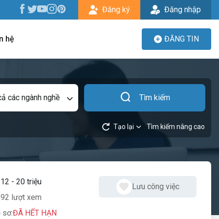
Đăng ký
Đăng nhập
n hệ
ĐĂNG TIN
cả các ngành nghề
Tìm kiếm
Tạo lại
Tìm kiếm nâng cao
:
12 - 20 triệu
Lưu công việc
92 lượt xem
 sơ:
ĐÃ HẾT HẠN