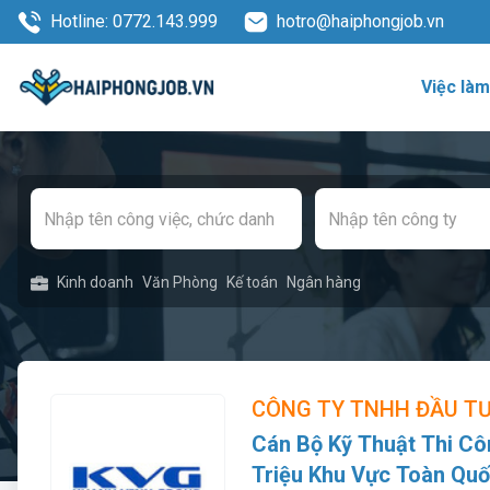
Hotline: 0772.143.999
hotro@haiphongjob.vn
Việc là
Kinh doanh
Văn Phòng
Kế toán
Ngân hàng
CÔNG TY TNHH ĐẦU TƯ
Cán Bộ Kỹ Thuật Thi Cô
Triệu Khu Vực Toàn Qu