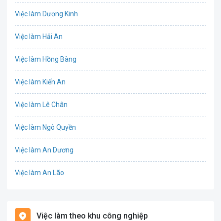
Việc làm Dương Kinh
Chứng khoán
Việc làm Hải An
IT
Việc làm Hồng Bàng
Công nghệ sinh học
Việc làm Kiến An
Công nghệ thực phẩm
Việc làm Lê Chân
Cơ khí
Việc làm Ngô Quyền
Tổ Chức Sự Kiện
Việc làm An Dương
Điện
Việc làm An Lão
Giáo dục / Đào tạo
Việc làm Bạch Long Vĩ
Hàng hải / Hàng không
Việc làm theo khu công nghiệp
Việc làm Cát Hải