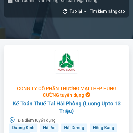
Kinh doanh
Văn Phòng
Kế toán
Ngân hàng
Tạo lại
Tìm kiếm nâng cao
CÔNG TY CỔ PHẦN THƯƠNG MẠI THÉP HÙNG
CƯỜNG tuyển dụng
Kế Toán Thuế Tại Hải Phòng (Lương Upto 13
Triệu)
Địa điểm tuyển dụng:
Dương Kinh
Hải An
Hải Dương
Hồng Bàng