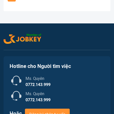
Văn Phòng
Việc làm Kiến Thụy
In ấn
Việc làm Thủy Nguyên
Kế toán
Việc làm Tiên Lãng
Lao Động Phổ Thông
Việc làm Vĩnh Bảo
Luật
Việc làm Thiên Hương
Kiến trúc
Hotline cho Người tìm việc
Việc làm Hòa Bình
Ngân hàng
Ms. Quyên
Việc làm Nam Triệu
Nhà hàng / Khách sạn
0772.143.999
Việc làm Bạch Đằng
Ms. Quyên
Nhân sự
0772.143.999
Việc làm Lưu Kiếm
Nội ngoại thất
Hoặc