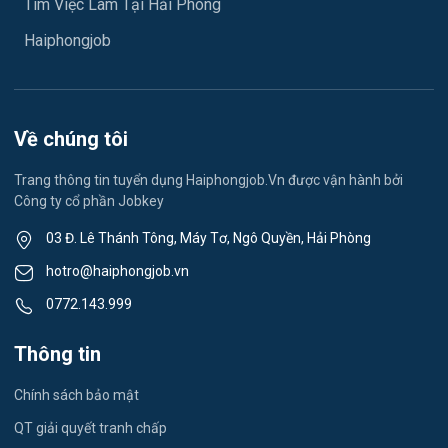
Tìm Việc Làm Tại Hải Phòng
Việc làm Hải Dương
May mặc
Haiphongjob
Việc làm Lê Thanh Nghị
Vệ sinh công nghiệp
Việc làm Việt Hòa
Lễ tân
Về chúng tôi
Việc làm Thành Đông
Spa & Massage
Trang thông tin tuyển dụng Haiphongjob.Vn được vận hành bởi
Công ty cổ phần Jobkey
Việc làm Nam Đồng
Thể dục - thể thao
03 Đ. Lê Thánh Tông, Máy Tơ, Ngô Quyền, Hải Phòng
Việc làm Tân Hưng
Lái xe
hotro@haiphongjob.vn
Việc làm Thạch Khôi
0772.143.999
Tiếng Nhật
Việc làm Tứ Minh
Thông tin
Du lịch
Việc làm Ái Quốc
Chính sách bảo mật
Công nhân
QT giải quyết tranh chấp
Việc làm Chu Văn An
Khu Công Nghiệp