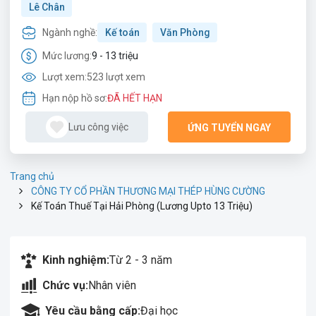
Lê Chân
Ngành nghề:
Kế toán
Văn Phòng
Mức lương:
9 - 13 triệu
Lượt xem:
523 lượt xem
Hạn nộp hồ sơ:
ĐÃ HẾT HẠN
Lưu công việc
ỨNG TUYỂN NGAY
Trang chủ
CÔNG TY CỔ PHẦN THƯƠNG MẠI THÉP HÙNG CƯỜNG
Kế Toán Thuế Tại Hải Phòng (Lương Upto 13 Triệu)
Kinh nghiệm:
Từ 2 - 3 năm
Chức vụ:
Nhân viên
Yêu cầu bằng cấp:
Đại học