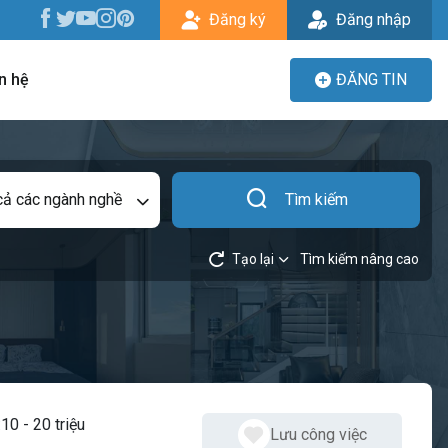
Đăng ký
Đăng nhập
n hệ
ĐĂNG TIN
cả các ngành nghề
Tìm kiếm
Tạo lại
Tìm kiếm nâng cao
:
10 - 20 triệu
Lưu công việc