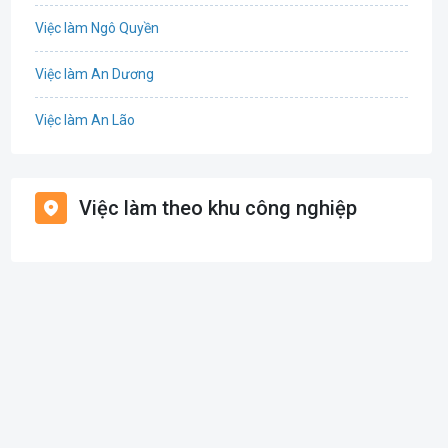
Việc làm Ngô Quyền
Tổ Chức Sự Kiện
Việc làm An Dương
Điện
Việc làm An Lão
Giáo dục / Đào tạo
Việc làm Bạch Long Vĩ
Hàng hải / Hàng không
Việc làm theo khu công nghiệp
Việc làm Cát Hải
Văn Phòng
Việc làm Kiến Thụy
In ấn
Việc làm Thủy Nguyên
Kế toán
Việc làm Tiên Lãng
Lao Động Phổ Thông
Việc làm Vĩnh Bảo
Luật
Việc làm Thiên Hương