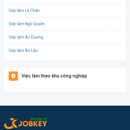
Công nghệ thực phẩm
Việc làm Lê Chân
Cơ khí
Việc làm Ngô Quyền
Tổ Chức Sự Kiện
Việc làm An Dương
Điện
Việc làm An Lão
Giáo dục / Đào tạo
Việc làm Bạch Long Vĩ
Hàng hải / Hàng không
Việc làm theo khu công nghiệp
Việc làm Cát Hải
Văn Phòng
Việc làm Kiến Thụy
In ấn
Việc làm Thủy Nguyên
Kế toán
Việc làm Tiên Lãng
Lao Động Phổ Thông