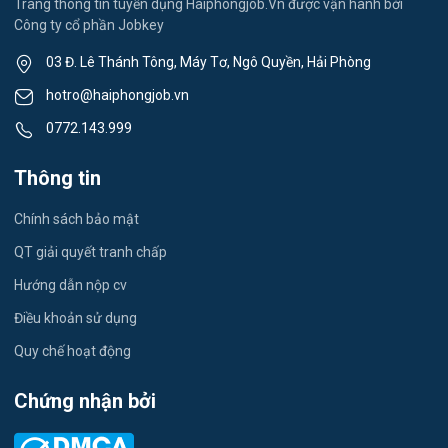
Trang thông tin tuyển dụng Haiphongjob.Vn được vận hành bởi
Công ty cổ phần Jobkey
Việc làm Nam Đồng
Thể dục - thể thao
03 Đ. Lê Thánh Tông, Máy Tơ, Ngô Quyền, Hải Phòng
Việc làm Tân Hưng
Lái xe
hotro@haiphongjob.vn
Việc làm Thạch Khôi
0772.143.999
Tiếng Nhật
Việc làm Tứ Minh
Thông tin
Du lịch
Việc làm Ái Quốc
Chính sách bảo mật
Công nhân
QT giải quyết tranh chấp
Việc làm Chu Văn An
Khu Công Nghiệp
Hướng dẫn nộp cv
Việc làm Chí Linh
Thời Vụ
Điều khoản sử dụng
Việc làm Trần Hưng Đạo
Quy chế hoạt động
Tiếng Hàn
Việc làm Nguyễn Trãi
Chứng nhận bởi
Tiếng Trung
Việc làm Trần Nhân Tông