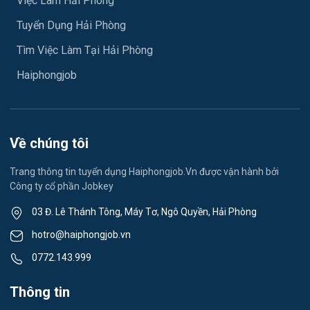
Việc Làm Hải Phòng
Y tế
Tuyển Dụng Hải Phòng
Việc làm An Phong
Ngành khác
Tìm Việc Làm Tại Hải Phòng
Việc làm Hải Dương
May mặc
Haiphongjob
Việc làm Lê Thanh Nghị
Vệ sinh công nghiệp
Việc làm Việt Hòa
Lễ tân
Về chúng tôi
Việc làm Thành Đông
Spa & Massage
Trang thông tin tuyển dụng Haiphongjob.Vn được vận hành bởi
Công ty cổ phần Jobkey
Việc làm Nam Đồng
Thể dục - thể thao
03 Đ. Lê Thánh Tông, Máy Tơ, Ngô Quyền, Hải Phòng
Việc làm Tân Hưng
Lái xe
hotro@haiphongjob.vn
Việc làm Thạch Khôi
0772.143.999
Tiếng Nhật
Việc làm Tứ Minh
Thông tin
Du lịch