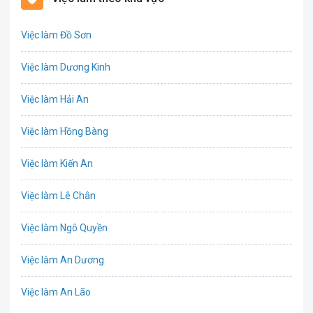
Biên phiên dịch
Việc làm Đồ Sơn
Bưu chính viễn thông
Việc làm Dương Kinh
Chứng khoán
Việc làm Hải An
IT
Việc làm Hồng Bàng
Công nghệ sinh học
Việc làm Kiến An
Công nghệ thực phẩm
Việc làm Lê Chân
Cơ khí
Việc làm Ngô Quyền
Tổ Chức Sự Kiện
Việc làm An Dương
Điện
Việc làm An Lão
Giáo dục / Đào tạo