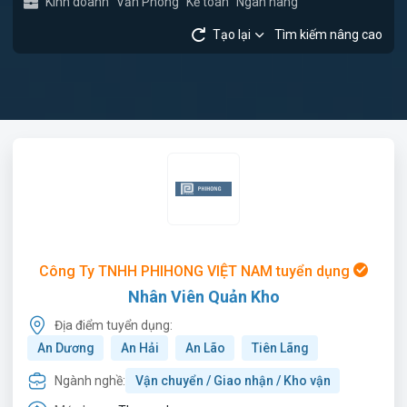
Kinh doanh
Văn Phòng
Kế toán
Ngân hàng
Tạo lại
Tìm kiếm nâng cao
Công Ty TNHH PHIHONG VIỆT NAM tuyển dụng
Nhân Viên Quản Kho
Địa điểm tuyển dụng:
An Dương
An Hải
An Lão
Tiên Lãng
Ngành nghề:
Vận chuyển / Giao nhận / Kho vận