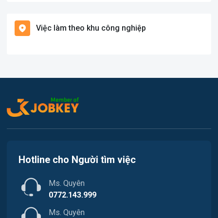
Việc làm Bạch Long Vĩ
Hàng hải / Hàng không
Việc làm theo khu công nghiệp
Việc làm Cát Hải
Văn Phòng
Việc làm Kiến Thụy
In ấn
Việc làm Thủy Nguyên
Kế toán
Việc làm Tiên Lãng
Lao Động Phổ Thông
Việc làm Vĩnh Bảo
Luật
Việc làm Thiên Hương
Kiến trúc
Hotline cho Người tìm việc
Việc làm Hòa Bình
Ngân hàng
Ms. Quyên
Việc làm Nam Triệu
Nhà hàng / Khách sạn
0772.143.999
Việc làm Bạch Đằng
Ms. Quyên
Nhân sự