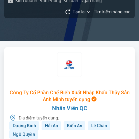
Kinh doanh
Văn Phòng
Kế toán
Ngân hàng
Tạo lại
Tìm kiếm nâng cao
Công Ty Cổ Phần Chế Biến Xuất Nhập Khẩu Thủy Sản
Anh Minh tuyển dụng
Nhân Viên QC
Địa điểm tuyển dụng:
Dương Kinh
Hải An
Kiến An
Lê Chân
Ngô Quyền