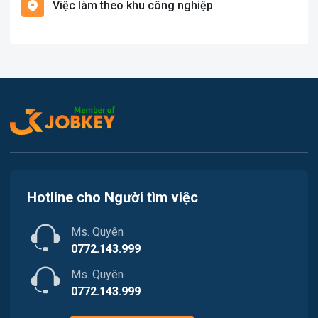
Việc làm theo khu công nghiệp
Việc làm Cát Hải
Văn Phòng
Việc làm Kiến Thụy
In ấn
Việc làm Thủy Nguyên
Kế toán
Việc làm Tiên Lãng
Lao Động Phổ Thông
Việc làm Vĩnh Bảo
Luật
Việc làm Thiên Hương
Kiến trúc
Hotline cho Người tìm việc
Việc làm Hòa Bình
Ngân hàng
Ms. Quyên
Việc làm Nam Triệu
Nhà hàng / Khách sạn
0772.143.999
Việc làm Bạch Đằng
Ms. Quyên
Nhân sự
0772.143.999
Việc làm Lưu Kiếm
Nội ngoại thất