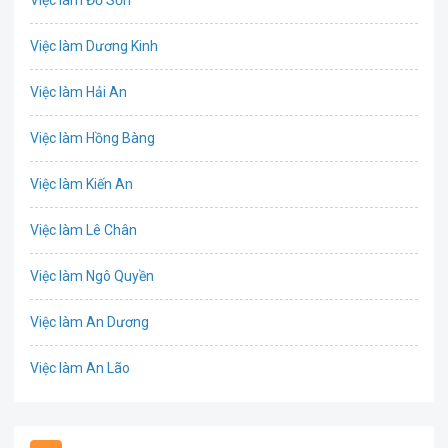
Việc làm Đồ Sơn
Bưu chính viễn thông
Việc làm Dương Kinh
Chứng khoán
Việc làm Hải An
IT
Việc làm Hồng Bàng
Công nghệ sinh học
Việc làm Kiến An
Công nghệ thực phẩm
Việc làm Lê Chân
Cơ khí
Việc làm Ngô Quyền
Tổ Chức Sự Kiện
Việc làm An Dương
Điện
Việc làm An Lão
Giáo dục / Đào tạo
Việc làm Bạch Long Vĩ
Hàng hải / Hàng không