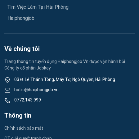
Ngành khác
Tìm Việc Làm Tại Hải Phòng
Việc làm Hải Dương
May mặc
Haiphongjob
Việc làm Lê Thanh Nghị
Vệ sinh công nghiệp
Việc làm Việt Hòa
Lễ tân
Về chúng tôi
Việc làm Thành Đông
Spa & Massage
Trang thông tin tuyển dụng Haiphongjob.Vn được vận hành bởi
Công ty cổ phần Jobkey
Việc làm Nam Đồng
Thể dục - thể thao
03 Đ. Lê Thánh Tông, Máy Tơ, Ngô Quyền, Hải Phòng
Việc làm Tân Hưng
Lái xe
hotro@haiphongjob.vn
Việc làm Thạch Khôi
0772.143.999
Tiếng Nhật
Việc làm Tứ Minh
Thông tin
Du lịch
Việc làm Ái Quốc
Chính sách bảo mật
Công nhân
QT giải quyết tranh chấp