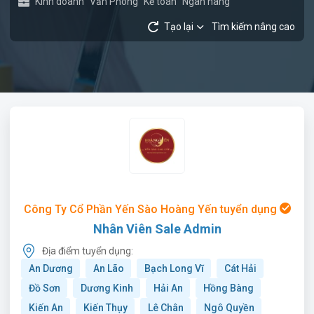
Kinh doanh
Văn Phòng
Kế toán
Ngân hàng
Tạo lại
Tìm kiếm nâng cao
Công Ty Cổ Phần Yến Sào Hoàng Yến tuyển dụng
Nhân Viên Sale Admin
Địa điểm tuyển dụng:
An Dương
An Lão
Bạch Long Vĩ
Cát Hải
Đồ Sơn
Dương Kinh
Hải An
Hồng Bàng
Kiến An
Kiến Thụy
Lê Chân
Ngô Quyền