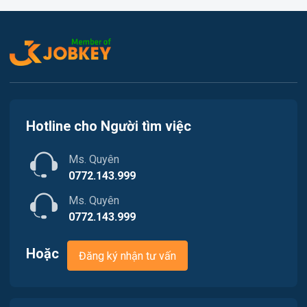
Việc làm Thủy Nguyên
Kế toán
Việc làm Tiên Lãng
Lao Động Phổ Thông
Việc làm Vĩnh Bảo
Luật
Việc làm Thiên Hương
Kiến trúc
Hotline cho Người tìm việc
Việc làm Hòa Bình
Ngân hàng
Ms. Quyên
Việc làm Nam Triệu
Nhà hàng / Khách sạn
0772.143.999
Việc làm Bạch Đằng
Ms. Quyên
Nhân sự
0772.143.999
Việc làm Lưu Kiếm
Nội ngoại thất
Hoặc
Đăng ký nhận tư vấn
Việc làm Lê Ích Mộc
Nông - Lâm - Thủy Sản
Việc làm Hồng An
Quản lý chất lượng (QA/QC)