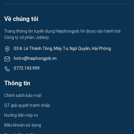
Vệ sinh công nghiệp
Việc làm Việt Hòa
Lễ tân
Về chúng tôi
Việc làm Thành Đông
Spa & Massage
Trang thông tin tuyển dụng Haiphongjob.Vn được vận hành bởi
Công ty cổ phần Jobkey
Việc làm Nam Đồng
Thể dục - thể thao
03 Đ. Lê Thánh Tông, Máy Tơ, Ngô Quyền, Hải Phòng
Việc làm Tân Hưng
Lái xe
hotro@haiphongjob.vn
Việc làm Thạch Khôi
0772.143.999
Tiếng Nhật
Việc làm Tứ Minh
Thông tin
Du lịch
Việc làm Ái Quốc
Chính sách bảo mật
Công nhân
QT giải quyết tranh chấp
Việc làm Chu Văn An
Khu Công Nghiệp
Hướng dẫn nộp cv
Việc làm Chí Linh
Thời Vụ
Điều khoản sử dụng