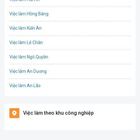
IT
Việc làm Hồng Bàng
Công nghệ sinh học
Việc làm Kiến An
Công nghệ thực phẩm
Việc làm Lê Chân
Cơ khí
Việc làm Ngô Quyền
Tổ Chức Sự Kiện
Việc làm An Dương
Điện
Việc làm An Lão
Giáo dục / Đào tạo
Việc làm Bạch Long Vĩ
Hàng hải / Hàng không
Việc làm theo khu công nghiệp
Việc làm Cát Hải
Văn Phòng
Việc làm Kiến Thụy
In ấn