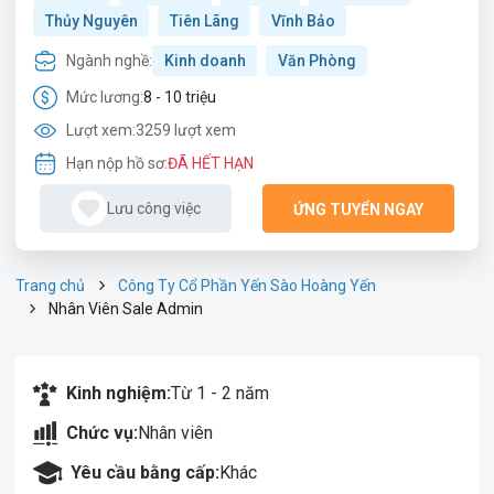
Thủy Nguyên
Tiên Lãng
Vĩnh Bảo
Ngành nghề:
Kinh doanh
Văn Phòng
Mức lương:
8 - 10 triệu
Lượt xem:
3259 lượt xem
Hạn nộp hồ sơ:
ĐÃ HẾT HẠN
Lưu công việc
ỨNG TUYỂN NGAY
Trang chủ
Công Ty Cổ Phần Yến Sào Hoàng Yến
Nhân Viên Sale Admin
Kinh nghiệm:
Từ 1 - 2 năm
Chức vụ:
Nhân viên
Yêu cầu bằng cấp:
Khác