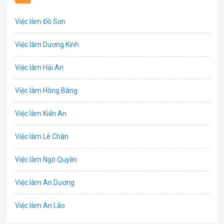
Biên phiên dịch
Việc làm Đồ Sơn
Bưu chính viễn thông
Việc làm Dương Kinh
Chứng khoán
Việc làm Hải An
IT
Việc làm Hồng Bàng
Công nghệ sinh học
Việc làm Kiến An
Công nghệ thực phẩm
Việc làm Lê Chân
Cơ khí
Việc làm Ngô Quyền
Tổ Chức Sự Kiện
Việc làm An Dương
Điện
Việc làm An Lão
Giáo dục / Đào tạo