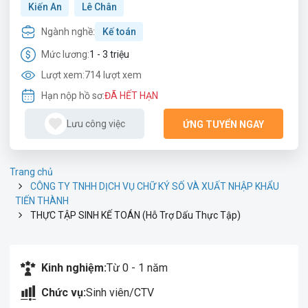
Kiến An
Lê Chân
Ngành nghề:
Kế toán
Mức lương:
1 - 3 triệu
Lượt xem:
714 lượt xem
Hạn nộp hồ sơ:
ĐÃ HẾT HẠN
Lưu công việc
ỨNG TUYỂN NGAY
Trang chủ
CÔNG TY TNHH DỊCH VỤ CHỮ KÝ SỐ VÀ XUẤT NHẬP KHẨU
TIẾN THÀNH
THỰC TẬP SINH KẾ TOÁN (Hỗ Trợ Dấu Thực Tập)
Kinh nghiệm:
Từ 0 - 1 năm
Chức vụ:
Sinh viên/CTV