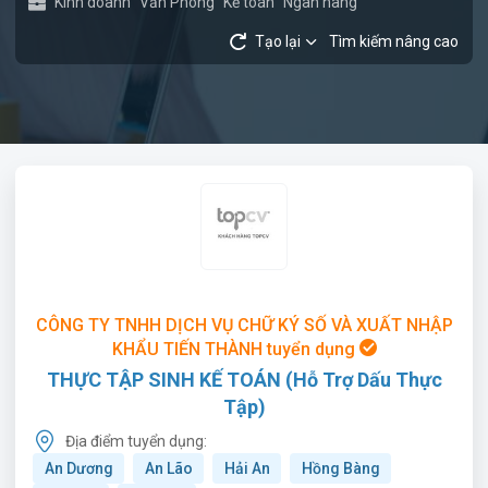
Kinh doanh
Văn Phòng
Kế toán
Ngân hàng
Tạo lại
Tìm kiếm nâng cao
CÔNG TY TNHH DỊCH VỤ CHỮ KÝ SỐ VÀ XUẤT NHẬP
KHẨU TIẾN THÀNH tuyển dụng
THỰC TẬP SINH KẾ TOÁN (Hỗ Trợ Dấu Thực
Tập)
Địa điểm tuyển dụng:
An Dương
An Lão
Hải An
Hồng Bàng