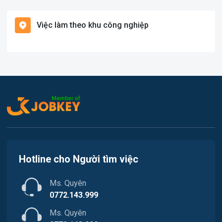
Việc làm Bạch Long Vĩ
Hàng hải / Hàng không
Việc làm theo khu công nghiệp
Việc làm Cát Hải
Văn Phòng
Việc làm Kiến Thụy
In ấn
Việc làm Thủy Nguyên
Kế toán
Việc làm Tiên Lãng
Lao Động Phổ Thông
Việc làm Vĩnh Bảo
Luật
Việc làm Thiên Hương
Kiến trúc
Hotline cho Người tìm việc
Việc làm Hòa Bình
Ngân hàng
Ms. Quyên
Việc làm Nam Triệu
Nhà hàng / Khách sạn
0772.143.999
Việc làm Bạch Đằng
Ms. Quyên
Nhân sự