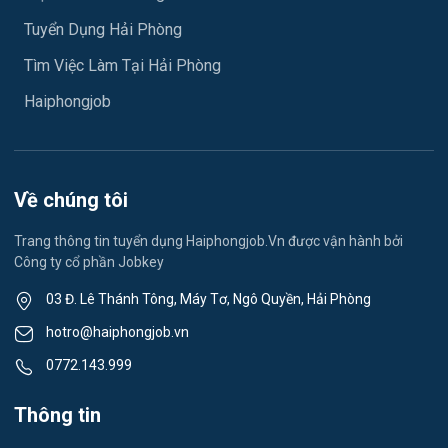
Y tế
Tuyển Dụng Hải Phòng
Việc làm An Phong
Ngành khác
Tìm Việc Làm Tại Hải Phòng
Việc làm Hải Dương
May mặc
Haiphongjob
Việc làm Lê Thanh Nghị
Vệ sinh công nghiệp
Việc làm Việt Hòa
Lễ tân
Về chúng tôi
Việc làm Thành Đông
Spa & Massage
Trang thông tin tuyển dụng Haiphongjob.Vn được vận hành bởi
Công ty cổ phần Jobkey
Việc làm Nam Đồng
Thể dục - thể thao
03 Đ. Lê Thánh Tông, Máy Tơ, Ngô Quyền, Hải Phòng
Việc làm Tân Hưng
Lái xe
hotro@haiphongjob.vn
Việc làm Thạch Khôi
0772.143.999
Tiếng Nhật
Việc làm Tứ Minh
Thông tin
Du lịch
Việc làm Ái Quốc