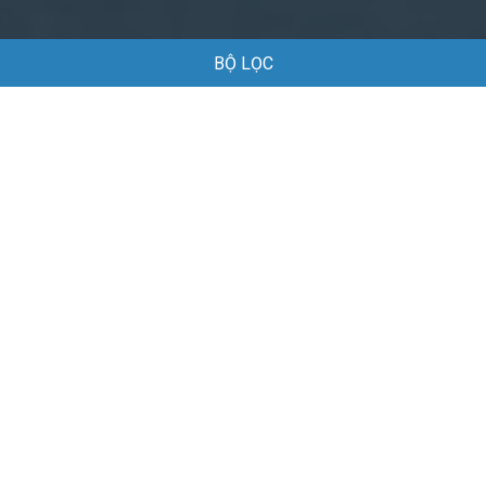
BỘ LỌC
Trang chủ
Việc làm
Việc làm tại Hà Tây Hải Phòng
Việc làm tại Hà Tây Hải Phòng
Danh sách việc làm tại Hà Tây Hải Phòng đang được tuyển
dụng
Mặc định