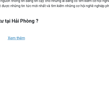
là nguồn thông tin đáng tin cậy cho những ai đang có tìm kiếm cơ hội ngh
hật được những tin tức mới nhất và tìm kiếm những cơ hội nghề nghiệp p
tư tại Hải Phòng ?
tại Việt Nam. Với những lợi thế và tiềm năng trong ngành này, có thể cho
n mạnh mẽ hơn trong tương lai. Còn sẽ mở ra được nhiều cơ hội việc là
Xem thêm
 cho khách hàng. Vì vậy, nhu cầu được tư vấn và hỗ trợ là những người c
n, giúp cho ngành tài chính đầu tư khẳng định được vị thế để có tầm 
ân lực lại còn có giá trị và có một vai trò quan trọng. Việc làm tài chín
n nếu bạn biết nắm bắt kịp thời.