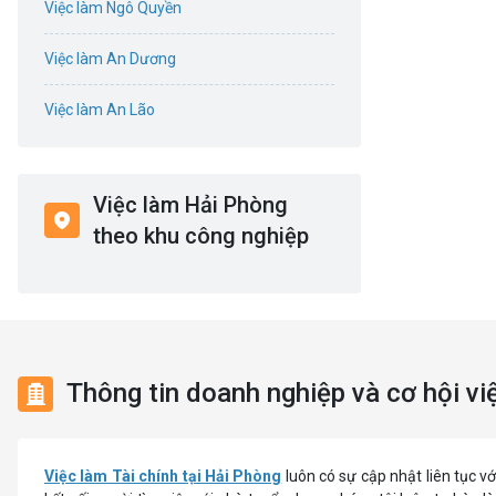
Việc làm Ngô Quyền
Điện
Việc làm An Dương
Giáo dục / Đào tạo
Việc làm An Lão
Hàng hải / Hàng không
Việc làm Bạch Long Vĩ
Văn Phòng
Việc làm Hải Phòng
Việc làm Cát Hải
theo khu công nghiệp
In ấn
Việc làm Kiến Thụy
Kế toán
Việc làm Thủy Nguyên
Lao Động Phổ Thông
Việc làm Tiên Lãng
Thông tin doanh nghiệp và cơ hội việ
Luật
Việc làm Vĩnh Bảo
Kiến trúc
Việc làm Thiên Hương
Việc làm Tài chính tại Hải Phòng
luôn có sự cập nhật liên tục v