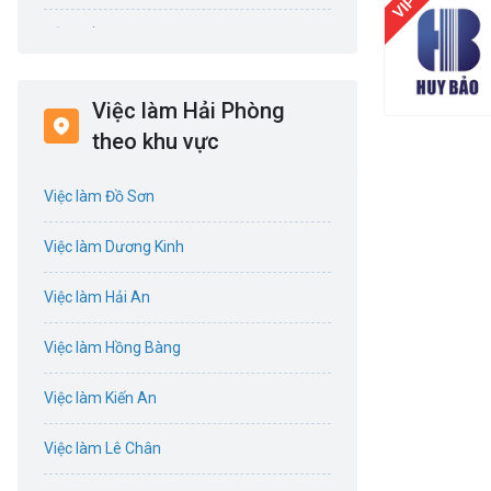
Bảo hiểm
Bất động sản
Việc làm Hải Phòng
Biên phiên dịch
theo khu vực
Bưu chính viễn thông
Việc làm Đồ Sơn
Chứng khoán
Việc làm Dương Kinh
IT
Việc làm Hải An
Công nghệ sinh học
Việc làm Hồng Bàng
Công nghệ thực phẩm
Việc làm Kiến An
Cơ khí
Việc làm Lê Chân
Tổ Chức Sự Kiện