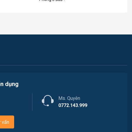
ển dụng
Ms. Quyên
0772.143.999
ư vấn
về các dịch vụ