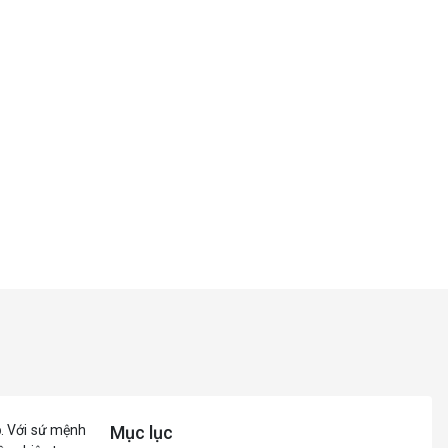
b
. Với sứ mệnh
Mục lục