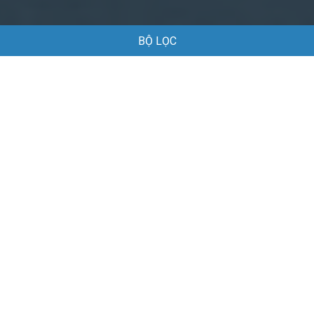
BỘ LỌC
Trang chủ
Việc làm
Việc làm tại Kẻ Sặt Hải Phòng
Việc làm tại Kẻ Sặt Hải Phòng
Danh sách việc làm tại Kẻ Sặt Hải Phòng đang được tuyển
dụng
Mặc định