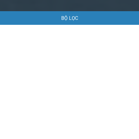
BỘ LỌC
Trang chủ
Việc làm
Việc làm tại Tân Minh Hải Phòng
Việc làm tại Tân Minh Hải Phòng
Danh sách việc làm tại Tân Minh Hải Phòng đang được tuyển
dụng
Mặc định