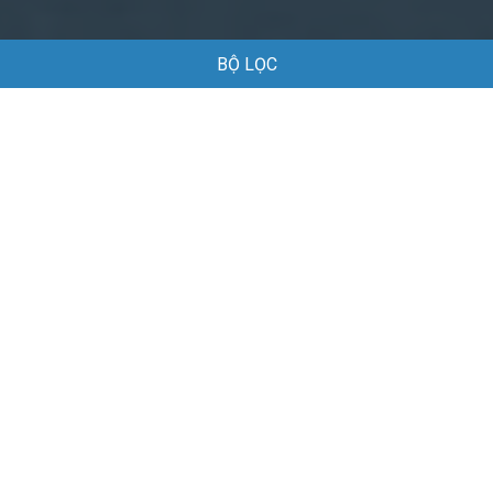
BỘ LỌC
Trang chủ
Việc làm
Việc làm tại Lê Thanh Nghị Hải Phòng
Việc làm tại Lê Thanh Nghị Hải Phòng
Danh sách việc làm tại Lê Thanh Nghị Hải Phòng đang được
tuyển dụng
Mặc định