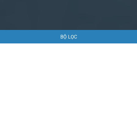
BỘ LỌC
Trang chủ
Việc làm
Việc làm tại Lê Chân Hải Phòng
Việc làm tại Lê Chân Hải Phòng
Danh sách việc làm tại Lê Chân Hải Phòng đang được tuyển
dụng
Mặc định
Lao Động Phổ Thông
Công Ty TNHH Đầu Tư Thương Mại Huy Bảo
10 - 14 triệu
Ngày đăng: 14/06/2027
Hạn nộp hồ sơ:
15/06/2027