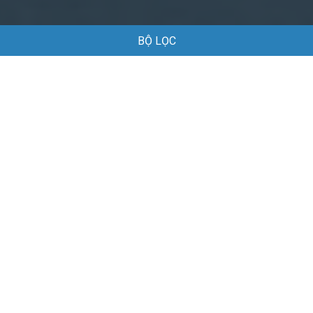
BỘ LỌC
Trang chủ
Việc làm
Việc làm tại Khúc Thừa Dụ Hải Phòng
Việc làm tại Khúc Thừa Dụ Hải Phòng
Danh sách việc làm tại Khúc Thừa Dụ Hải Phòng đang được
tuyển dụng
Mặc định