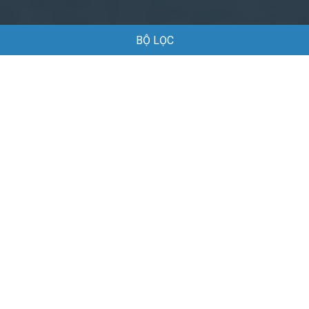
BỘ LỌC
Trang chủ
Việc làm
Việc làm tại Kiến Hưng Hải Phòng
Việc làm tại Kiến Hưng Hải Phòng
Danh sách việc làm tại Kiến Hưng Hải Phòng đang được
tuyển dụng
Mặc định