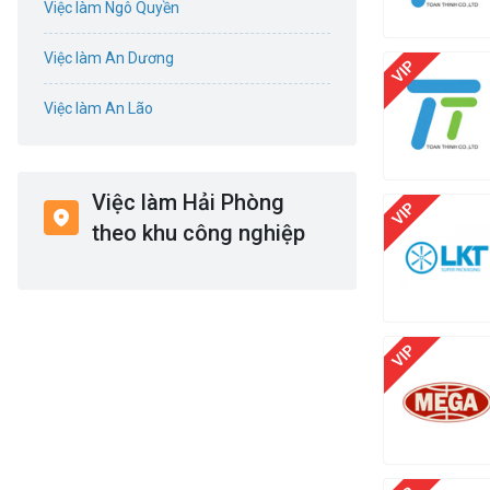
Việc làm Ngô Quyền
Điện
Việc làm An Dương
Giáo dục / Đào tạo
Việc làm An Lão
Hàng hải / Hàng không
Việc làm Bạch Long Vĩ
Văn Phòng
Việc làm Hải Phòng
Việc làm Cát Hải
theo khu công nghiệp
In ấn
Việc làm Kiến Thụy
Kế toán
Việc làm Thủy Nguyên
Lao Động Phổ Thông
Việc làm Tiên Lãng
Luật
Việc làm Vĩnh Bảo
Kiến trúc
Việc làm Thiên Hương