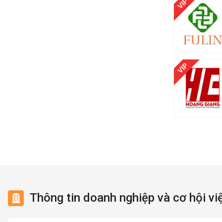
Ngân hàng
Việc làm Hòa Bình
Nhà hàng / Khách sạn
Việc làm Nam Triệu
Nhân sự
Việc làm Bạch Đằng
Nội ngoại thất
Việc làm Lưu Kiếm
Nông - Lâm - Thủy Sản
Việc làm Lê Ích Mộc
Quản lý chất lượng (QA/QC)
Việc làm Hồng An
Marketing
Việc làm Gia Viên
Sản xuất / Vận hành sản xuất
Việc làm An Biên
Tài chính / Đầu tư
Việc làm Đông Hải
Thông tin doanh nghiệp và cơ hội vi
Chăm Sóc Khách Hàng
Việc làm Phù Liễn