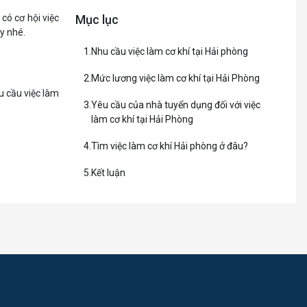
có cơ hội việc
Mục lục
y nhé.
Nhu cầu việc làm cơ khí tại Hải phòng
Mức lương việc làm cơ khí tại Hải Phòng
u cầu việc làm
Yêu cầu của nhà tuyển dụng đối với việc
làm cơ khí tại Hải Phòng
ển tại đây, vì
Tìm việc làm cơ khí Hải phòng ở đâu?
òng có thể cần
Kết luận
ật chung trong
h hiệu quả. Vì