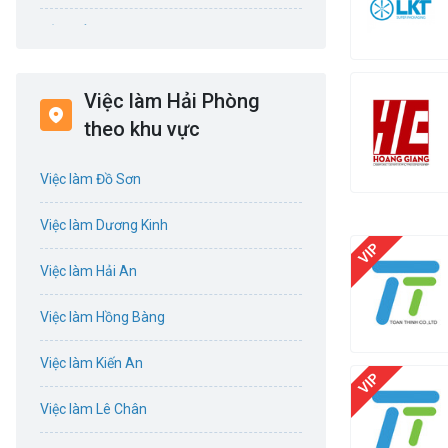
Bảo hiểm
Bất động sản
Việc làm Hải Phòng
Biên phiên dịch
theo khu vực
Bưu chính viễn thông
Việc làm Đồ Sơn
Chứng khoán
Việc làm Dương Kinh
IT
Việc làm Hải An
Công nghệ sinh học
Việc làm Hồng Bàng
Công nghệ thực phẩm
Việc làm Kiến An
Cơ khí
Việc làm Lê Chân
Tổ Chức Sự Kiện