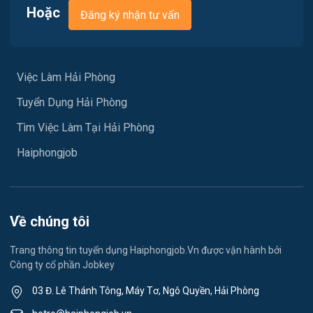
Việc làm Nam Đồ Sơn
Hoặc
Đăng ký nhận tư vấn
Vận chuyển / Giao nhận / Kho vận
Việc làm Hưng Đạo
Xây dựng
Việc làm An Hải
Việc Làm Hải Phòng
Y tế
Tuyển Dụng Hải Phòng
Việc làm An Phong
Ngành khác
Tìm Việc Làm Tại Hải Phòng
Việc làm Hải Dương
May mặc
Haiphongjob
Việc làm Lê Thanh Nghị
Vệ sinh công nghiệp
Việc làm Việt Hòa
Lễ tân
Về chúng tôi
Việc làm Thành Đông
Spa & Massage
Trang thông tin tuyển dụng Haiphongjob.Vn được vận hành bởi
Công ty cổ phần Jobkey
Việc làm Nam Đồng
Thể dục - thể thao
03 Đ. Lê Thánh Tông, Máy Tơ, Ngô Quyền, Hải Phòng
Việc làm Tân Hưng
Lái xe