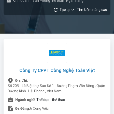
Kinh doanh
Văn Phòng
Kế toán
Ngân hàng
Tạo lại
Tìm kiếm nâng cao
Công Ty CPPT Công Nghệ Toàn Việt
Địa Chỉ:
Số 20B - Lô Biệt thự Sao Đỏ 1 - Đường Phạm Văn Đồng , Quận
Dương Kinh , Hải Phòng , Viet Nam
Ngành nghề:
Thể dục - thể thao
Đã Đăng:
6 Công Việc.