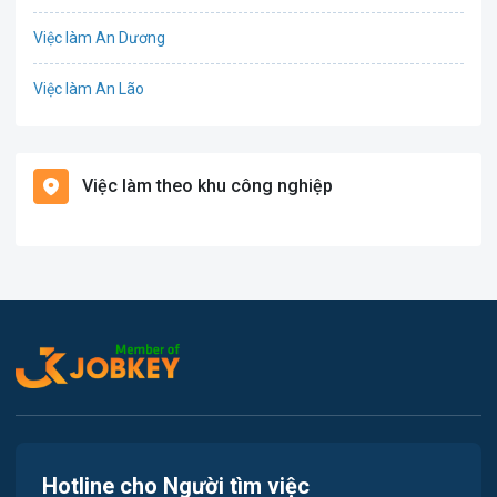
Tổ Chức Sự Kiện
Việc làm An Dương
Điện
Việc làm An Lão
Giáo dục / Đào tạo
Việc làm Bạch Long Vĩ
Hàng hải / Hàng không
Việc làm theo khu công nghiệp
Việc làm Cát Hải
Văn Phòng
Việc làm Kiến Thụy
In ấn
Việc làm Thủy Nguyên
Kế toán
Việc làm Tiên Lãng
Lao Động Phổ Thông
Việc làm Vĩnh Bảo
Luật
Việc làm Thiên Hương
Kiến trúc
Hotline cho Người tìm việc