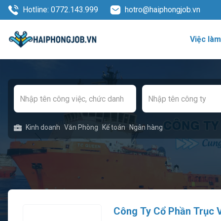
Hotline: 0772.143.999
hotro@haiphongjob.vn
Việc là
Kinh doanh
Văn Phòng
Kế toán
Ngân hàng
Công Ty Cổ Phần Trục 