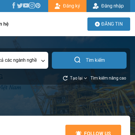
Đăng ký
Đăng nhập
n hệ
ĐĂNG TIN
cả các ngành nghề
Tìm kiếm
Tạo lại
Tìm kiếm nâng cao
FOLLOW US