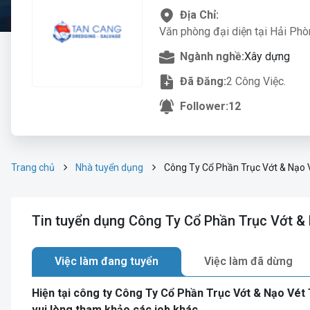
Địa Chỉ:
Văn phòng đại diện tại Hải Phò
Ngành nghề:
Xây dựng
Đã Đăng:
2 Công Việc.
Follower:
12
Trang chủ
Nhà tuyển dụng
Công Ty Cổ Phần Trục Vớt & Nạo 
Tin tuyển dụng Công Ty Cổ Phần Trục Vớt &
Việc làm đang tuyển
Việc làm đã dừng
Hiện tại công ty Công Ty Cổ Phần Trục Vớt & Nạo Vé
vui lòng tham khảo các job khác