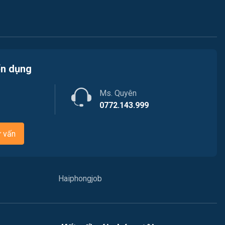
Việc làm Tiên Lãng
Lao Động Phổ Thông
Việc làm Vĩnh Bảo
Luật
Việc làm Thiên Hương
Kiến trúc
ển dụng
Việc làm Hòa Bình
Ngân hàng
Ms. Quyên
Việc làm Nam Triệu
Nhà hàng / Khách sạn
0772.143.999
Việc làm Bạch Đằng
Nhân sự
ư vấn
Việc làm Lưu Kiếm
Nội ngoại thất
Việc làm Lê Ích Mộc
Nông - Lâm - Thủy Sản
Haiphongjob
Việc làm Hồng An
Quản lý chất lượng (QA/QC)
Việc làm Gia Viên
Marketing