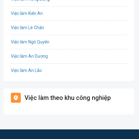
Công nghệ sinh học
Việc làm Kiến An
Công nghệ thực phẩm
Việc làm Lê Chân
Cơ khí
Việc làm Ngô Quyền
Tổ Chức Sự Kiện
Việc làm An Dương
Điện
Việc làm An Lão
Giáo dục / Đào tạo
Việc làm Bạch Long Vĩ
Hàng hải / Hàng không
Việc làm theo khu công nghiệp
Việc làm Cát Hải
Văn Phòng
Việc làm Kiến Thụy
In ấn
Việc làm Thủy Nguyên
Kế toán