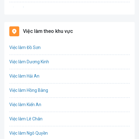
Bảo hiểm
Bất động sản
Việc làm theo khu vực
Biên phiên dịch
Việc làm Đồ Sơn
Bưu chính viễn thông
Việc làm Dương Kinh
Chứng khoán
Việc làm Hải An
IT
Việc làm Hồng Bàng
Công nghệ sinh học
Việc làm Kiến An
Công nghệ thực phẩm
Việc làm Lê Chân
Cơ khí
Việc làm Ngô Quyền
Tổ Chức Sự Kiện