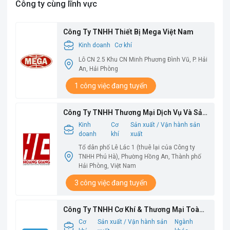
Công ty cùng lĩnh vực
Công Ty TNHH Thiết Bị Mega Việt Nam
Kinh doanh
Cơ khí
Lô CN 2.5 Khu CN Minh Phương Đình Vũ, P. Hải
An, Hải Phòng
1 công việc đang tuyển
Công Ty TNHH Thương Mại Dịch Vụ Và Sản
Xuất Hoàng Giang
Kinh
Cơ
Sản xuất / Vận hành sản
doanh
khí
xuất
Tổ dân phố Lê Lác 1 (thuê lại của Công ty
TNHH Phú Hà), Phường Hồng An, Thành phố
Hải Phòng, Việt Nam
3 công việc đang tuyển
Công Ty TNHH Cơ Khí & Thương Mại Toàn
Thịnh
Cơ
Sản xuất / Vận hành sản
Ngành