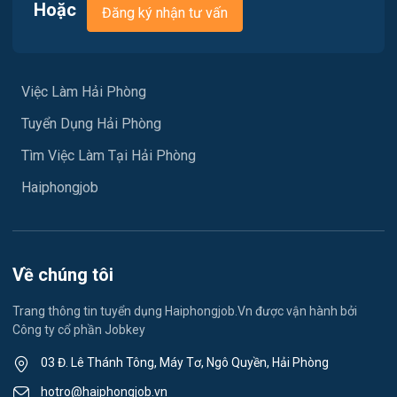
Việc làm Nam Đồ Sơn
Hoặc
Đăng ký nhận tư vấn
Vận chuyển / Giao nhận / Kho vận
Việc làm Hưng Đạo
Xây dựng
Việc làm An Hải
Việc Làm Hải Phòng
Y tế
Tuyển Dụng Hải Phòng
Việc làm An Phong
Ngành khác
Tìm Việc Làm Tại Hải Phòng
Việc làm Hải Dương
May mặc
Haiphongjob
Việc làm Lê Thanh Nghị
Vệ sinh công nghiệp
Việc làm Việt Hòa
Lễ tân
Về chúng tôi
Việc làm Thành Đông
Spa & Massage
Trang thông tin tuyển dụng Haiphongjob.Vn được vận hành bởi
Công ty cổ phần Jobkey
Việc làm Nam Đồng
Thể dục - thể thao
03 Đ. Lê Thánh Tông, Máy Tơ, Ngô Quyền, Hải Phòng
Việc làm Tân Hưng
Lái xe
hotro@haiphongjob.vn