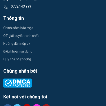
Việc làm Thạch Khôi
0772.143.999
Tiếng Nhật
Việc làm Tứ Minh
Thông tin
Du lịch
Việc làm Ái Quốc
Chính sách bảo mật
Công nhân
QT giải quyết tranh chấp
Việc làm Chu Văn An
Khu Công Nghiệp
Hướng dẫn nộp cv
Việc làm Chí Linh
Thời Vụ
Điều khoản sử dụng
Việc làm Trần Hưng Đạo
Quy chế hoạt động
Tiếng Hàn
Việc làm Nguyễn Trãi
Chứng nhận bởi
Tiếng Trung
Việc làm Trần Nhân Tông
Xuất Nhập Khẩu
Việc làm Lê Đại Hành
Y Dược
Kết nối với chúng tôi
Việc làm Kinh Môn
Logistics