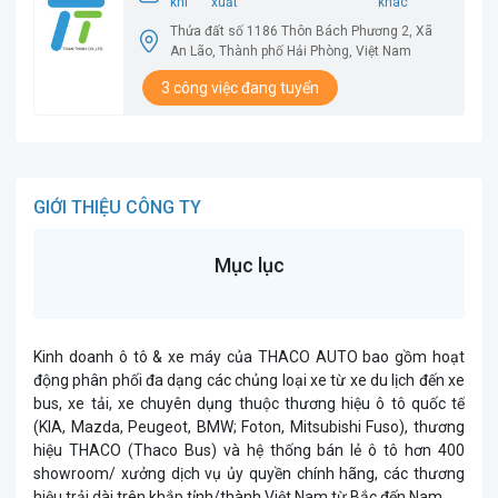
khí
xuất
khác
Thửa đất số 1186 Thôn Bách Phương 2, Xã
An Lão, Thành phố Hải Phòng, Việt Nam
3 công việc đang tuyển
GIỚI THIỆU CÔNG TY
Mục lục
Kinh doanh ô tô & xe máy của THACO AUTO bao gồm hoạt
động phân phối đa dạng các chủng loại xe từ xe du lịch đến xe
bus, xe tải, xe chuyên dụng thuộc thương hiệu ô tô quốc tế
(KIA, Mazda, Peugeot, BMW; Foton, Mitsubishi Fuso), thương
hiệu THACO (Thaco Bus) và hệ thống bán lẻ ô tô hơn 400
showroom/ xưởng dịch vụ ủy quyền chính hãng, các thương
hiệu trải dài trên khắp tỉnh/thành Việt Nam từ Bắc đến Nam.