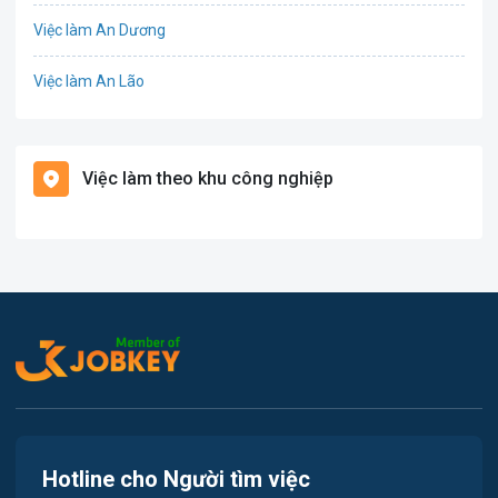
Việc làm An Dương
Điện
Việc làm An Lão
Giáo dục / Đào tạo
Việc làm Bạch Long Vĩ
Hàng hải / Hàng không
Việc làm theo khu công nghiệp
Việc làm Cát Hải
Văn Phòng
Việc làm Kiến Thụy
In ấn
Việc làm Thủy Nguyên
Kế toán
Việc làm Tiên Lãng
Lao Động Phổ Thông
Việc làm Vĩnh Bảo
Luật
Việc làm Thiên Hương
Kiến trúc
Hotline cho Người tìm việc
Việc làm Hòa Bình