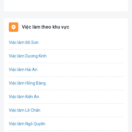
Bảo hiểm
Bất động sản
Việc làm theo khu vực
Biên phiên dịch
Việc làm Đồ Sơn
Bưu chính viễn thông
Việc làm Dương Kinh
Chứng khoán
Việc làm Hải An
IT
Việc làm Hồng Bàng
Công nghệ sinh học
Việc làm Kiến An
Công nghệ thực phẩm
Việc làm Lê Chân
Cơ khí
Việc làm Ngô Quyền
Tổ Chức Sự Kiện