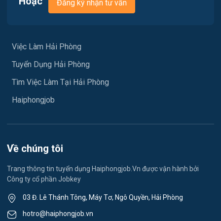
Hoặc
Đăng ký nhận tư vấn
Vận chuyển / Giao nhận / Kho vận
Việc làm Hưng Đạo
Xây dựng
Việc làm An Hải
Việc Làm Hải Phòng
Y tế
Tuyển Dụng Hải Phòng
Việc làm An Phong
Ngành khác
Tìm Việc Làm Tại Hải Phòng
Việc làm Hải Dương
May mặc
Haiphongjob
Việc làm Lê Thanh Nghị
Vệ sinh công nghiệp
Việc làm Việt Hòa
Lễ tân
Về chúng tôi
Việc làm Thành Đông
Spa & Massage
Trang thông tin tuyển dụng Haiphongjob.Vn được vận hành bởi
Công ty cổ phần Jobkey
Việc làm Nam Đồng
Thể dục - thể thao
03 Đ. Lê Thánh Tông, Máy Tơ, Ngô Quyền, Hải Phòng
Việc làm Tân Hưng
Lái xe
hotro@haiphongjob.vn