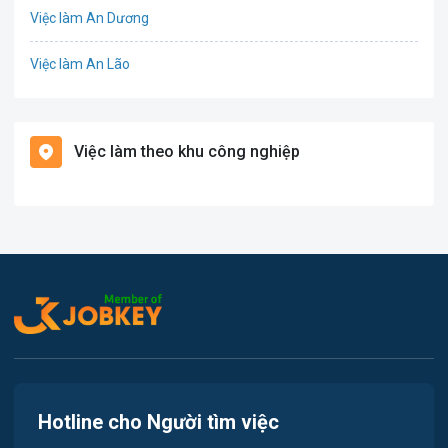
Việc làm An Dương
Điện
Việc làm An Lão
Giáo dục / Đào tạo
Việc làm Bạch Long Vĩ
Hàng hải / Hàng không
Việc làm theo khu công nghiệp
Việc làm Cát Hải
Văn Phòng
Việc làm Kiến Thụy
In ấn
Việc làm Thủy Nguyên
Kế toán
Việc làm Tiên Lãng
Lao Động Phổ Thông
Việc làm Vĩnh Bảo
Luật
Việc làm Thiên Hương
Kiến trúc
Hotline cho Người tìm việc
Việc làm Hòa Bình
Ngân hàng