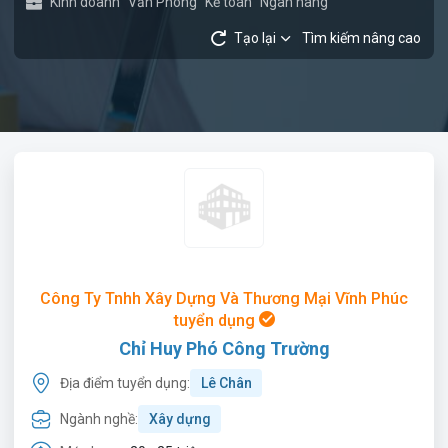
Kinh doanh
Văn Phòng
Kế toán
Ngân hàng
Tạo lại
Tìm kiếm nâng cao
Công Ty Tnhh Xây Dựng Và Thương Mại Vĩnh Phúc
tuyển dụng
Chỉ Huy Phó Công Trường
Địa điểm tuyển dụng:
Lê Chân
Ngành nghề:
Xây dựng