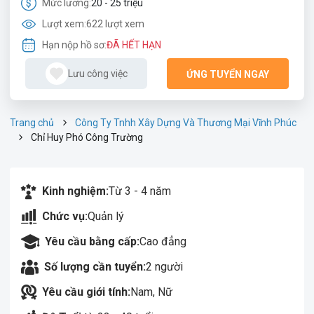
Mức lương:
20 - 25 triệu
Lượt xem:
622 lượt xem
Hạn nộp hồ sơ:
ĐÃ HẾT HẠN
Lưu công việc
ỨNG TUYỂN NGAY
Trang chủ
Công Ty Tnhh Xây Dựng Và Thương Mại Vĩnh Phúc
Chỉ Huy Phó Công Trường
Kinh nghiệm:
Từ 3 - 4 năm
Chức vụ:
Quản lý
Yêu cầu bằng cấp:
Cao đẳng
Số lượng cần tuyển:
2 người
Yêu cầu giới tính:
Nam, Nữ