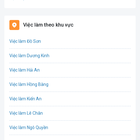
Bảo hiểm
Bất động sản
Việc làm theo khu vực
Biên phiên dịch
Việc làm Đồ Sơn
Bưu chính viễn thông
Việc làm Dương Kinh
Chứng khoán
Việc làm Hải An
IT
Việc làm Hồng Bàng
Công nghệ sinh học
Việc làm Kiến An
Công nghệ thực phẩm
Việc làm Lê Chân
Cơ khí
Việc làm Ngô Quyền
Tổ Chức Sự Kiện