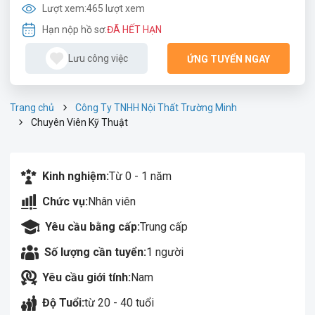
Lượt xem:
465 lượt xem
Hạn nộp hồ sơ:
ĐÃ HẾT HẠN
Lưu công việc
ỨNG TUYỂN NGAY
Trang chủ
Công Ty TNHH Nội Thất Trường Minh
Chuyên Viên Kỹ Thuật
Kinh nghiệm:
Từ 0 - 1 năm
Chức vụ:
Nhân viên
Yêu cầu bằng cấp:
Trung cấp
Số lượng cần tuyển:
1 người
Yêu cầu giới tính:
Nam
Độ Tuổi:
từ 20 - 40 tuổi