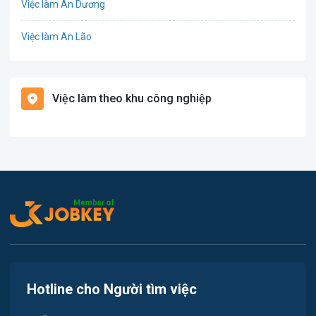
Việc làm An Dương
Điện
Việc làm An Lão
Giáo dục / Đào tạo
Việc làm Bạch Long Vĩ
Hàng hải / Hàng không
Việc làm theo khu công nghiệp
Việc làm Cát Hải
Văn Phòng
Việc làm Kiến Thụy
In ấn
Việc làm Thủy Nguyên
Kế toán
Việc làm Tiên Lãng
Lao Động Phổ Thông
Việc làm Vĩnh Bảo
Luật
Việc làm Thiên Hương
Kiến trúc
Hotline cho Người tìm việc
Việc làm Hòa Bình
Ngân hàng