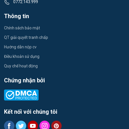
0772.143.999
Tiếng Nhật
Việc làm Tứ Minh
Thông tin
Du lịch
Việc làm Ái Quốc
Chính sách bảo mật
Công nhân
QT giải quyết tranh chấp
Việc làm Chu Văn An
Khu Công Nghiệp
Hướng dẫn nộp cv
Việc làm Chí Linh
Thời Vụ
Điều khoản sử dụng
Việc làm Trần Hưng Đạo
Quy chế hoạt động
Tiếng Hàn
Việc làm Nguyễn Trãi
Chứng nhận bởi
Tiếng Trung
Việc làm Trần Nhân Tông
Xuất Nhập Khẩu
Việc làm Lê Đại Hành
Y Dược
Kết nối với chúng tôi
Việc làm Kinh Môn
Logistics