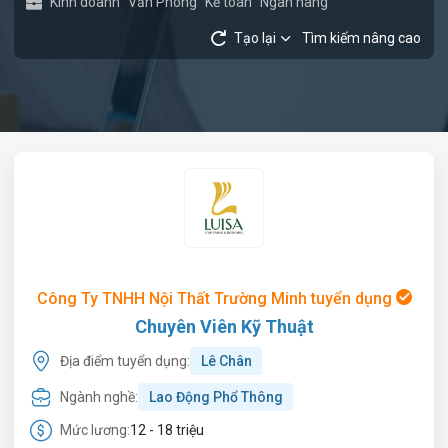
Kinh doanh
Văn Phòng
Kế toán
Ngân hàng
Tạo lại
Tìm kiếm nâng cao
Công Ty TNHH Nội Thất Trường Minh tuyển dụng
Chuyên Viên Kỹ Thuật
Địa điểm tuyển dụng:
Lê Chân
Ngành nghề:
Lao Động Phổ Thông
Mức lương:
12 - 18 triệu