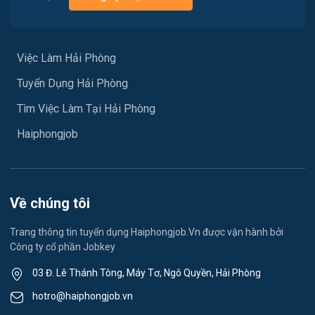
Việc làm Hưng Đạo
Xây dựng
Việc làm An Hải
Việc Làm Hải Phòng
Y tế
Tuyển Dụng Hải Phòng
Việc làm An Phong
Ngành khác
Tìm Việc Làm Tại Hải Phòng
Việc làm Hải Dương
May mặc
Haiphongjob
Việc làm Lê Thanh Nghị
Vệ sinh công nghiệp
Việc làm Việt Hòa
Lễ tân
Về chúng tôi
Việc làm Thành Đông
Spa & Massage
Trang thông tin tuyển dụng Haiphongjob.Vn được vận hành bởi
Công ty cổ phần Jobkey
Việc làm Nam Đồng
Thể dục - thể thao
03 Đ. Lê Thánh Tông, Máy Tơ, Ngô Quyền, Hải Phòng
Việc làm Tân Hưng
Lái xe
hotro@haiphongjob.vn
Việc làm Thạch Khôi