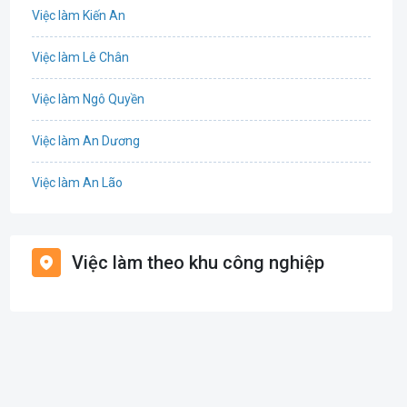
Việc làm Kiến An
Công nghệ thực phẩm
Việc làm Lê Chân
Cơ khí
Việc làm Ngô Quyền
Tổ Chức Sự Kiện
Việc làm An Dương
Điện
Việc làm An Lão
Giáo dục / Đào tạo
Việc làm Bạch Long Vĩ
Hàng hải / Hàng không
Việc làm theo khu công nghiệp
Việc làm Cát Hải
Văn Phòng
Việc làm Kiến Thụy
In ấn
Việc làm Thủy Nguyên
Kế toán
Việc làm Tiên Lãng
Lao Động Phổ Thông