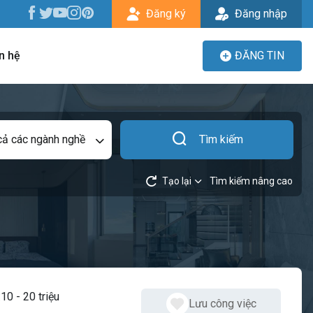
Đăng ký
Đăng nhập
n hệ
ĐĂNG TIN
cả các ngành nghề
Tìm kiếm
Tạo lại
Tìm kiếm nâng cao
:
10 - 20 triệu
Lưu công việc