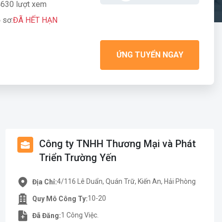
630 lượt xem
 sơ:
ĐÃ HẾT HẠN
ỨNG TUYỂN NGAY
Công ty TNHH Thương Mại và Phát
Triển Trường Yến
4/116 Lê Duẩn, Quán Trữ, Kiến An, Hải Phòng
Địa Chỉ:
10-20
Quy Mô Công Ty:
1 Công Việc.
Đã Đăng: