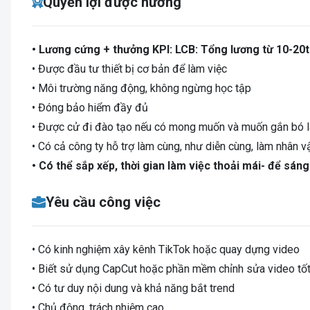
Quyền lợi được hưởng
• Lương cứng + thưởng KPI: LCB: Tổng lương từ 10-20t
• Được đầu tư thiết bị cơ bản để làm việc
• Môi trường năng động, không ngừng học tập
• Đóng bảo hiểm đầy đủ
• Được cử đi đào tạo nếu có mong muốn và muốn gắn bó l
• Có cả công ty hỗ trợ làm cùng, như diễn cùng, làm nhân vậ
• Có thể sắp xếp, thời gian làm việc thoải mái- để sá
Yêu cầu công việc
• Có kinh nghiệm xây kênh TikTok hoặc quay dựng video
• Biết sử dụng CapCut hoặc phần mềm chỉnh sửa video tố
• Có tư duy nội dung và khả năng bắt trend
• Chủ động, trách nhiệm cao