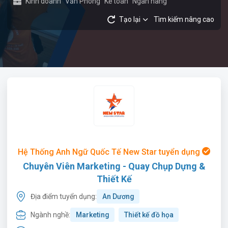
Kinh doanh
Văn Phòng
Kế toán
Ngân hàng
Tạo lại
Tìm kiếm nâng cao
Hệ Thống Anh Ngữ Quốc Tế New Star tuyển dụng
Chuyên Viên Marketing - Quay Chụp Dựng &
Thiết Kế
Địa điểm tuyển dụng:
An Dương
Ngành nghề:
Marketing
Thiết kế đồ họa