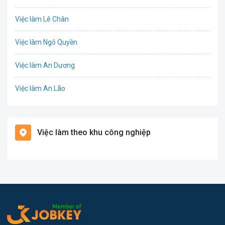
Công nghệ thực phẩm
Việc làm Lê Chân
Cơ khí
Việc làm Ngô Quyền
Tổ Chức Sự Kiện
Việc làm An Dương
Điện
Việc làm An Lão
Giáo dục / Đào tạo
Việc làm Bạch Long Vĩ
Hàng hải / Hàng không
Việc làm theo khu công nghiệp
Việc làm Cát Hải
Văn Phòng
Việc làm Kiến Thụy
In ấn
Việc làm Thủy Nguyên
Kế toán
Việc làm Tiên Lãng
Lao Động Phổ Thông