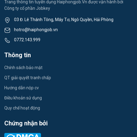
Trang thông tin tuyển dụng Haiphongjob.Vn được vận hành bởi
Công ty cổ phần Jobkey
Việc làm Nam Đồng
Thể dục - thể thao
03 Đ. Lê Thánh Tông, Máy Tơ, Ngô Quyền, Hải Phòng
Việc làm Tân Hưng
Lái xe
hotro@haiphongjob.vn
Việc làm Thạch Khôi
0772.143.999
Tiếng Nhật
Việc làm Tứ Minh
Thông tin
Du lịch
Việc làm Ái Quốc
Chính sách bảo mật
Công nhân
QT giải quyết tranh chấp
Việc làm Chu Văn An
Khu Công Nghiệp
Hướng dẫn nộp cv
Việc làm Chí Linh
Thời Vụ
Điều khoản sử dụng
Việc làm Trần Hưng Đạo
Quy chế hoạt động
Tiếng Hàn
Việc làm Nguyễn Trãi
Chứng nhận bởi
Tiếng Trung
Việc làm Trần Nhân Tông