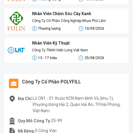
Nhân Viên Chăm Sóc Cây Xanh
Công Ty Cổ Phần Công Nghiệp Nhựa Phú Lâm
Thương lượng
10/09/2026
Nhân Viên Kỹ Thuật
Công Ty TNHH Hiển Long Việt Nam
13 - 17 triệu
25/08/2026
Công Ty Cổ Phần POLYFILL
Lô CN1 - 01 thuộc KCN Nam Đình Vũ (khu 1),
Địa Chỉ:
Phường Đông Hải 2, Quận Hải An, TP.Hải Phòng,
Việt Nam.
25-99
Quy Mô Công Ty:
0 Công Việc.
Đã Đăng: