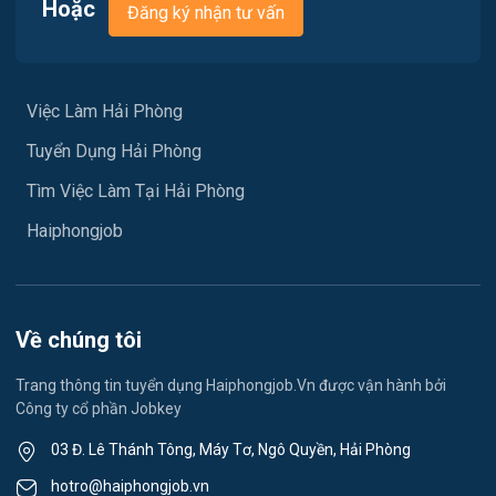
Việc làm Nam Đồ Sơn
Hoặc
Đăng ký nhận tư vấn
Vận chuyển / Giao nhận / Kho vận
Việc làm Hưng Đạo
Xây dựng
Việc làm An Hải
Việc Làm Hải Phòng
Y tế
Tuyển Dụng Hải Phòng
Việc làm An Phong
Ngành khác
Tìm Việc Làm Tại Hải Phòng
Việc làm Hải Dương
May mặc
Haiphongjob
Việc làm Lê Thanh Nghị
Vệ sinh công nghiệp
Việc làm Việt Hòa
Lễ tân
Về chúng tôi
Việc làm Thành Đông
Spa & Massage
Trang thông tin tuyển dụng Haiphongjob.Vn được vận hành bởi
Công ty cổ phần Jobkey
Việc làm Nam Đồng
Thể dục - thể thao
03 Đ. Lê Thánh Tông, Máy Tơ, Ngô Quyền, Hải Phòng
Việc làm Tân Hưng
Lái xe
hotro@haiphongjob.vn