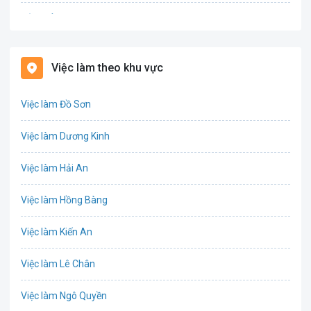
Bảo hiểm
Bất động sản
Việc làm theo khu vực
Biên phiên dịch
Việc làm Đồ Sơn
Bưu chính viễn thông
Việc làm Dương Kinh
Chứng khoán
Việc làm Hải An
IT
Việc làm Hồng Bàng
Công nghệ sinh học
Việc làm Kiến An
Công nghệ thực phẩm
Việc làm Lê Chân
Cơ khí
Việc làm Ngô Quyền
Tổ Chức Sự Kiện