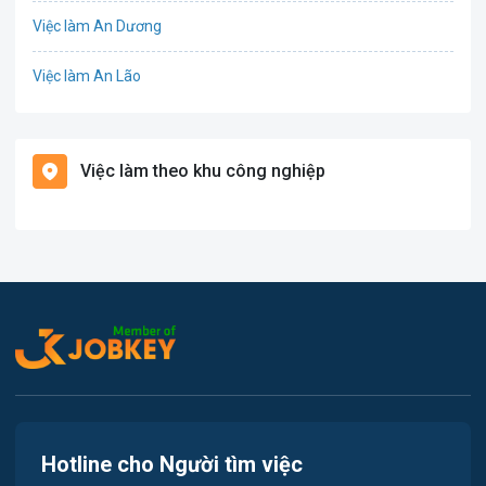
Việc làm An Dương
Điện
Việc làm An Lão
Giáo dục / Đào tạo
Việc làm Bạch Long Vĩ
Hàng hải / Hàng không
Việc làm theo khu công nghiệp
Việc làm Cát Hải
Văn Phòng
Việc làm Kiến Thụy
In ấn
Việc làm Thủy Nguyên
Kế toán
Việc làm Tiên Lãng
Lao Động Phổ Thông
Việc làm Vĩnh Bảo
Luật
Việc làm Thiên Hương
Kiến trúc
Hotline cho Người tìm việc
Việc làm Hòa Bình