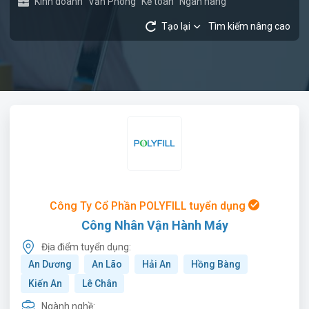
Kinh doanh
Văn Phòng
Kế toán
Ngân hàng
Tạo lại
Tìm kiếm nâng cao
Công Ty Cổ Phần POLYFILL tuyển dụng
Công Nhân Vận Hành Máy
Địa điểm tuyển dụng:
An Dương
An Lão
Hải An
Hồng Bàng
Kiến An
Lê Chân
Ngành nghề: