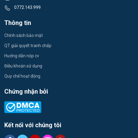
Việc làm Thạch Khôi
0772.143.999
Tiếng Nhật
Việc làm Tứ Minh
Thông tin
Du lịch
Việc làm Ái Quốc
Chính sách bảo mật
Công nhân
QT giải quyết tranh chấp
Việc làm Chu Văn An
Khu Công Nghiệp
Hướng dẫn nộp cv
Việc làm Chí Linh
Thời Vụ
Điều khoản sử dụng
Việc làm Trần Hưng Đạo
Quy chế hoạt động
Tiếng Hàn
Việc làm Nguyễn Trãi
Chứng nhận bởi
Tiếng Trung
Việc làm Trần Nhân Tông
Xuất Nhập Khẩu
Việc làm Lê Đại Hành
Y Dược
Kết nối với chúng tôi
Việc làm Kinh Môn
Logistics