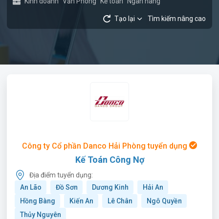
Kinh doanh
Văn Phòng
Kế toán
Ngân hàng
Tạo lại
Tìm kiếm nâng cao
Công ty Cổ phần Danco Hải Phòng tuyển dụng
Kế Toán Công Nợ
Địa điểm tuyển dụng:
An Lão
Đồ Sơn
Dương Kinh
Hải An
Hồng Bàng
Kiến An
Lê Chân
Ngô Quyền
Thủy Nguyên