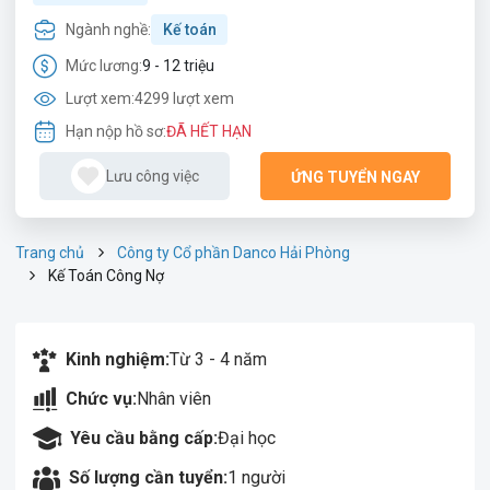
Ngành nghề:
Kế toán
Mức lương:
9 - 12 triệu
Lượt xem:
4299 lượt xem
Hạn nộp hồ sơ:
ĐÃ HẾT HẠN
Lưu công việc
ỨNG TUYỂN NGAY
Trang chủ
Công ty Cổ phần Danco Hải Phòng
Kế Toán Công Nợ
Kinh nghiệm:
Từ 3 - 4 năm
Chức vụ:
Nhân viên
Yêu cầu bằng cấp:
Đại học
Số lượng cần tuyển:
1 người