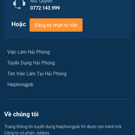
Ms. Quyên
0772.143.999
Việc làm Phù Liễn
Chăm Sóc Khách Hàng
Việc làm Nam Đồ Sơn
Hoặc
Đăng ký nhận tư vấn
Vận chuyển / Giao nhận / Kho vận
Việc làm Hưng Đạo
Xây dựng
Việc làm An Hải
Việc Làm Hải Phòng
Y tế
Tuyển Dụng Hải Phòng
Việc làm An Phong
Ngành khác
Tìm Việc Làm Tại Hải Phòng
Việc làm Hải Dương
May mặc
Haiphongjob
Việc làm Lê Thanh Nghị
Vệ sinh công nghiệp
Việc làm Việt Hòa
Lễ tân
Về chúng tôi
Việc làm Thành Đông
Spa & Massage
Trang thông tin tuyển dụng Haiphongjob.Vn được vận hành bởi
Công ty cổ phần Jobkey
Việc làm Nam Đồng