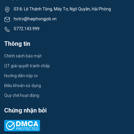
Thể dục - thể thao
03 Đ. Lê Thánh Tông, Máy Tơ, Ngô Quyền, Hải Phòng
Việc làm Tân Hưng
Lái xe
hotro@haiphongjob.vn
Việc làm Thạch Khôi
0772.143.999
Tiếng Nhật
Việc làm Tứ Minh
Thông tin
Du lịch
Việc làm Ái Quốc
Chính sách bảo mật
Công nhân
QT giải quyết tranh chấp
Việc làm Chu Văn An
Khu Công Nghiệp
Hướng dẫn nộp cv
Việc làm Chí Linh
Thời Vụ
Điều khoản sử dụng
Việc làm Trần Hưng Đạo
Quy chế hoạt động
Tiếng Hàn
Việc làm Nguyễn Trãi
Chứng nhận bởi
Tiếng Trung
Việc làm Trần Nhân Tông
Xuất Nhập Khẩu