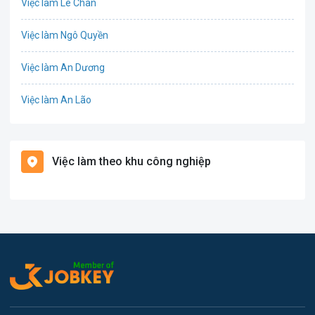
Việc làm Lê Chân
Cơ khí
Việc làm Ngô Quyền
Tổ Chức Sự Kiện
Việc làm An Dương
Điện
Việc làm An Lão
Giáo dục / Đào tạo
Việc làm Bạch Long Vĩ
Hàng hải / Hàng không
Việc làm theo khu công nghiệp
Việc làm Cát Hải
Văn Phòng
Việc làm Kiến Thụy
In ấn
Việc làm Thủy Nguyên
Kế toán
Việc làm Tiên Lãng
Lao Động Phổ Thông
Việc làm Vĩnh Bảo
Luật