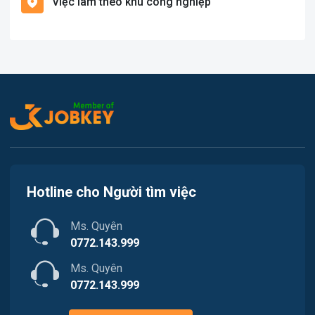
Việc làm theo khu công nghiệp
Việc làm Cát Hải
Văn Phòng
Việc làm Kiến Thụy
In ấn
Việc làm Thủy Nguyên
Kế toán
Việc làm Tiên Lãng
Lao Động Phổ Thông
Việc làm Vĩnh Bảo
Luật
Việc làm Thiên Hương
Kiến trúc
Hotline cho Người tìm việc
Việc làm Hòa Bình
Ngân hàng
Ms. Quyên
Việc làm Nam Triệu
Nhà hàng / Khách sạn
0772.143.999
Việc làm Bạch Đằng
Ms. Quyên
Nhân sự
0772.143.999
Việc làm Lưu Kiếm
Nội ngoại thất