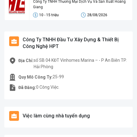
Công Ty TNHH Thương Mại Dịch Vụ Và Sản Xuất Hoàng
Giang
10 - 15 triệu
28/08/2026
Công Ty TNHH Đầu Tư Xây Dựng & Thiết Bị
Công Nghệ HPT
số SB 04 KĐT Vinhomes Marina – - P An Biên TP.
Địa Chỉ:
Hải Phòng
25-99
Quy Mô Công Ty:
0 Công Việc.
Đã Đăng:
Việc làm cùng nhà tuyển dụng