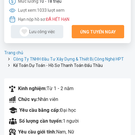
Mức lương:
10 - 18 triệu
Lượt xem:
1033 lượt xem
Hạn nộp hồ sơ:
ĐÃ HẾT HẠN
Lưu công việc
ỨNG TUYỂN NGAY
Trang chủ
Công Ty TNHH Đầu Tư Xây Dựng & Thiết Bị Công Nghệ HPT
Kế Toán Dự Toán - Hồ Sơ Thanh Toán Đấu Thầu
Kinh nghiệm:
Từ 1 - 2 năm
Chức vụ:
Nhân viên
Yêu cầu bằng cấp:
Đại học
Số lượng cần tuyển:
1 người
Yêu cầu giới tính:
Nam, Nữ