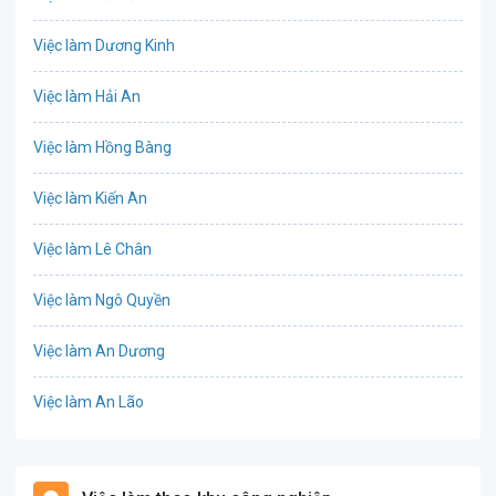
Bưu chính viễn thông
Việc làm Dương Kinh
Chứng khoán
Việc làm Hải An
IT
Việc làm Hồng Bàng
Công nghệ sinh học
Việc làm Kiến An
Công nghệ thực phẩm
Việc làm Lê Chân
Cơ khí
Việc làm Ngô Quyền
Tổ Chức Sự Kiện
Việc làm An Dương
Điện
Việc làm An Lão
Giáo dục / Đào tạo
Việc làm Bạch Long Vĩ
Hàng hải / Hàng không