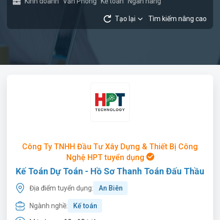
Kinh doanh
Văn Phòng
Kế toán
Ngân hàng
Tạo lại
Tìm kiếm nâng cao
Công Ty TNHH Đầu Tư Xây Dựng & Thiết Bị Công
Nghệ HPT tuyển dụng
Kế Toán Dự Toán - Hồ Sơ Thanh Toán Đấu Thầu
Địa điểm tuyển dụng:
An Biên
Ngành nghề:
Kế toán