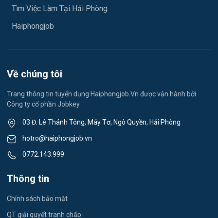
Tìm Việc Làm Tại Hải Phòng
Việc làm Hải Dương
May mặc
Haiphongjob
Việc làm Lê Thanh Nghị
Vệ sinh công nghiệp
Việc làm Việt Hòa
Lễ tân
Về chúng tôi
Việc làm Thành Đông
Spa & Massage
Trang thông tin tuyển dụng Haiphongjob.Vn được vận hành bởi
Công ty cổ phần Jobkey
Việc làm Nam Đồng
Thể dục - thể thao
03 Đ. Lê Thánh Tông, Máy Tơ, Ngô Quyền, Hải Phòng
Việc làm Tân Hưng
Lái xe
hotro@haiphongjob.vn
Việc làm Thạch Khôi
0772.143.999
Tiếng Nhật
Việc làm Tứ Minh
Thông tin
Du lịch
Việc làm Ái Quốc
Chính sách bảo mật
Công nhân
QT giải quyết tranh chấp
Việc làm Chu Văn An