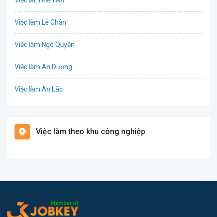
Việc làm Kiến An
Công nghệ thực phẩm
Việc làm Lê Chân
Cơ khí
Việc làm Ngô Quyền
Tổ Chức Sự Kiện
Việc làm An Dương
Điện
Việc làm An Lão
Giáo dục / Đào tạo
Việc làm Bạch Long Vĩ
Hàng hải / Hàng không
Việc làm theo khu công nghiệp
Việc làm Cát Hải
Văn Phòng
Việc làm Kiến Thụy
In ấn
Việc làm Thủy Nguyên
Kế toán
Việc làm Tiên Lãng
Lao Động Phổ Thông