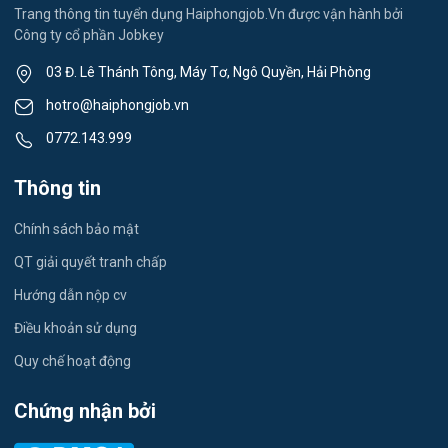
Spa & Massage
Trang thông tin tuyển dụng Haiphongjob.Vn được vận hành bởi
Công ty cổ phần Jobkey
Việc làm Nam Đồng
Thể dục - thể thao
03 Đ. Lê Thánh Tông, Máy Tơ, Ngô Quyền, Hải Phòng
Việc làm Tân Hưng
Lái xe
hotro@haiphongjob.vn
Việc làm Thạch Khôi
0772.143.999
Tiếng Nhật
Việc làm Tứ Minh
Thông tin
Du lịch
Việc làm Ái Quốc
Chính sách bảo mật
Công nhân
QT giải quyết tranh chấp
Việc làm Chu Văn An
Khu Công Nghiệp
Hướng dẫn nộp cv
Việc làm Chí Linh
Thời Vụ
Điều khoản sử dụng
Việc làm Trần Hưng Đạo
Quy chế hoạt động
Tiếng Hàn
Việc làm Nguyễn Trãi
Chứng nhận bởi
Tiếng Trung