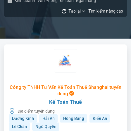
Kinh doanh
Văn Phòng
Kế toán
Ngân hàng
Tạo lại
Tìm kiếm nâng cao
Công ty TNHH Tư Vấn Kế Toán Thuế Shanghai tuyển
dụng
Kế Toán Thuế
Địa điểm tuyển dụng:
Dương Kinh
Hải An
Hồng Bàng
Kiến An
Lê Chân
Ngô Quyền