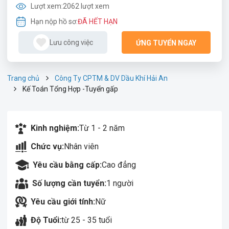
Lượt xem:
2062 lượt xem
Hạn nộp hồ sơ:
ĐÃ HẾT HẠN
Lưu công việc
ỨNG TUYỂN NGAY
Trang chủ
Công Ty CPTM & DV Dầu Khí Hải An
Kế Toán Tổng Hợp -Tuyển gấp
Kinh nghiệm:
Từ 1 - 2 năm
Chức vụ:
Nhân viên
Yêu cầu bằng cấp:
Cao đẳng
Số lượng cần tuyển:
1 người
Yêu cầu giới tính:
Nữ
Độ Tuổi:
từ 25 - 35 tuổi