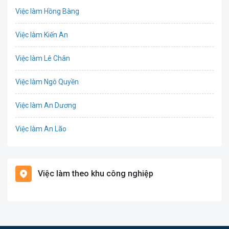
Việc làm Hồng Bàng
Công nghệ sinh học
Việc làm Kiến An
Công nghệ thực phẩm
Việc làm Lê Chân
Cơ khí
Việc làm Ngô Quyền
Tổ Chức Sự Kiện
Việc làm An Dương
Điện
Việc làm An Lão
Giáo dục / Đào tạo
Việc làm Bạch Long Vĩ
Hàng hải / Hàng không
Việc làm theo khu công nghiệp
Việc làm Cát Hải
Văn Phòng
Việc làm Kiến Thụy
In ấn
Việc làm Thủy Nguyên