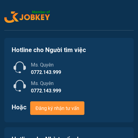
Kế toán
Việc làm Tiên Lãng
Lao Động Phổ Thông
Việc làm Vĩnh Bảo
Luật
Việc làm Thiên Hương
Kiến trúc
Hotline cho Người tìm việc
Việc làm Hòa Bình
Ngân hàng
Ms. Quyên
Việc làm Nam Triệu
Nhà hàng / Khách sạn
0772.143.999
Việc làm Bạch Đằng
Ms. Quyên
Nhân sự
0772.143.999
Việc làm Lưu Kiếm
Nội ngoại thất
Hoặc
Đăng ký nhận tư vấn
Việc làm Lê Ích Mộc
Nông - Lâm - Thủy Sản
Việc làm Hồng An
Quản lý chất lượng (QA/QC)