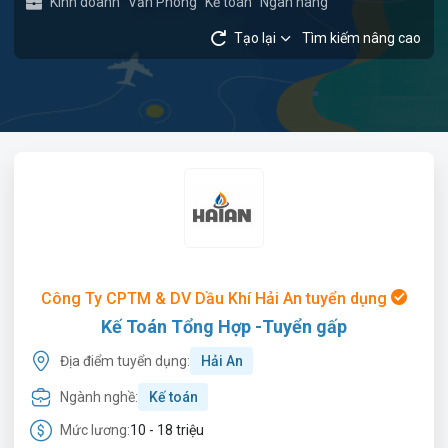
Kinh doanh
Văn Phòng
Kế toán
Ngân hàng
Tạo lại
Tìm kiếm nâng cao
Công Ty CPTM & DV Dầu Khí Hải An tuyển dụng
Kế Toán Tổng Hợp -Tuyển gấp
Địa điểm tuyển dụng:
Hải An
Ngành nghề:
Kế toán
Mức lương:
10 - 18 triệu