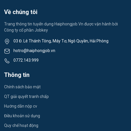
Việc làm Việt Hòa
Lễ tân
Về chúng tôi
Việc làm Thành Đông
Spa & Massage
Trang thông tin tuyển dụng Haiphongjob.Vn được vận hành bởi
Công ty cổ phần Jobkey
Việc làm Nam Đồng
Thể dục - thể thao
03 Đ. Lê Thánh Tông, Máy Tơ, Ngô Quyền, Hải Phòng
Việc làm Tân Hưng
Lái xe
hotro@haiphongjob.vn
Việc làm Thạch Khôi
0772.143.999
Tiếng Nhật
Việc làm Tứ Minh
Thông tin
Du lịch
Việc làm Ái Quốc
Chính sách bảo mật
Công nhân
QT giải quyết tranh chấp
Việc làm Chu Văn An
Khu Công Nghiệp
Hướng dẫn nộp cv
Việc làm Chí Linh
Thời Vụ
Điều khoản sử dụng
Việc làm Trần Hưng Đạo
Quy chế hoạt động
Tiếng Hàn