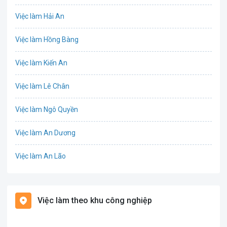
Chứng khoán
Việc làm Hải An
IT
Việc làm Hồng Bàng
Công nghệ sinh học
Việc làm Kiến An
Công nghệ thực phẩm
Việc làm Lê Chân
Cơ khí
Việc làm Ngô Quyền
Tổ Chức Sự Kiện
Việc làm An Dương
Điện
Việc làm An Lão
Giáo dục / Đào tạo
Việc làm Bạch Long Vĩ
Hàng hải / Hàng không
Việc làm theo khu công nghiệp
Việc làm Cát Hải
Văn Phòng
Việc làm Kiến Thụy