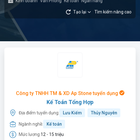
Kinh doanh
Văn Phòng
Kế toán
Ngân hàng
Tạo lại
Tìm kiếm nâng cao
Công ty TNHH TM & XD Ap Stone tuyển dụng
Kế Toán Tổng Hợp
Địa điểm tuyển dụng:
Lưu Kiếm
Thủy Nguyên
Ngành nghề:
Kế toán
Mức lương:
12 - 15 triệu