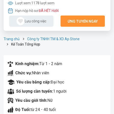
Lượt xem:
1178 lượt xem
Hạn nộp hồ sơ:
ĐÃ HẾT HẠN
Lưu công việc
ỨNG TUYỂN NGAY
Trang chủ
Công ty TNHH TM & XD Ap Stone
Kế Toán Tổng Hợp
Kinh nghiệm:
Từ 1 - 2 năm
Chức vụ:
Nhân viên
Yêu cầu bằng cấp:
Đại học
Số lượng cần tuyển:
1 người
Yêu cầu giới tính:
Nữ
Độ Tuổi:
từ 24 - 40 tuổi