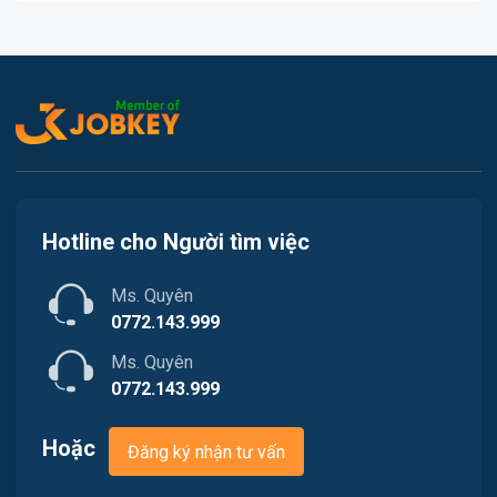
In ấn
Việc làm Thủy Nguyên
Kế toán
Việc làm Tiên Lãng
Lao Động Phổ Thông
Việc làm Vĩnh Bảo
Luật
Việc làm Thiên Hương
Kiến trúc
Hotline cho Người tìm việc
Việc làm Hòa Bình
Ngân hàng
Ms. Quyên
Việc làm Nam Triệu
Nhà hàng / Khách sạn
0772.143.999
Việc làm Bạch Đằng
Ms. Quyên
Nhân sự
0772.143.999
Việc làm Lưu Kiếm
Nội ngoại thất
Hoặc
Đăng ký nhận tư vấn
Việc làm Lê Ích Mộc
Nông - Lâm - Thủy Sản