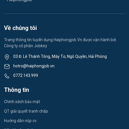
Việc làm Lê Thanh Nghị
Vệ sinh công nghiệp
Việc làm Việt Hòa
Lễ tân
Về chúng tôi
Việc làm Thành Đông
Spa & Massage
Trang thông tin tuyển dụng Haiphongjob.Vn được vận hành bởi
Công ty cổ phần Jobkey
Việc làm Nam Đồng
Thể dục - thể thao
03 Đ. Lê Thánh Tông, Máy Tơ, Ngô Quyền, Hải Phòng
Việc làm Tân Hưng
Lái xe
hotro@haiphongjob.vn
Việc làm Thạch Khôi
0772.143.999
Tiếng Nhật
Việc làm Tứ Minh
Thông tin
Du lịch
Việc làm Ái Quốc
Chính sách bảo mật
Công nhân
QT giải quyết tranh chấp
Việc làm Chu Văn An
Khu Công Nghiệp
Hướng dẫn nộp cv
Việc làm Chí Linh