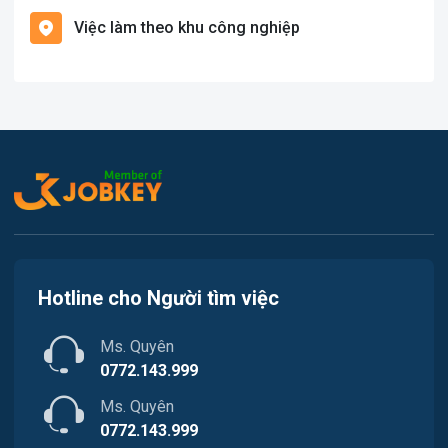
Hàng hải / Hàng không
Việc làm theo khu công nghiệp
Việc làm Cát Hải
Văn Phòng
Việc làm Kiến Thụy
In ấn
Việc làm Thủy Nguyên
Kế toán
Việc làm Tiên Lãng
Lao Động Phổ Thông
Việc làm Vĩnh Bảo
Luật
Việc làm Thiên Hương
Kiến trúc
Hotline cho Người tìm việc
Việc làm Hòa Bình
Ngân hàng
Ms. Quyên
Việc làm Nam Triệu
Nhà hàng / Khách sạn
0772.143.999
Việc làm Bạch Đằng
Ms. Quyên
Nhân sự
0772.143.999
Việc làm Lưu Kiếm