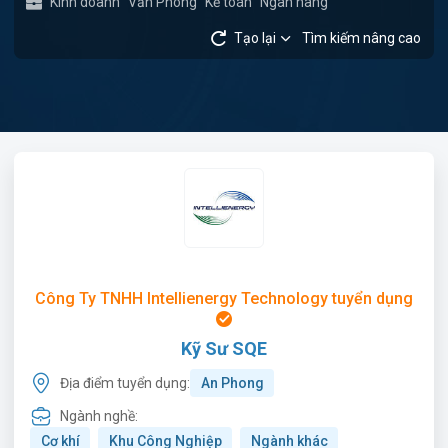
Kinh doanh
Văn Phòng
Kế toán
Ngân hàng
Tạo lại
Tìm kiếm nâng cao
Công Ty TNHH Intellienergy Technology tuyển dụng
Kỹ Sư SQE
Địa điểm tuyển dụng:
An Phong
Ngành nghề:
Cơ khí
Khu Công Nghiệp
Ngành khác