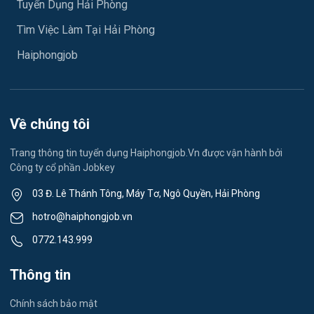
Tuyển Dụng Hải Phòng
Việc làm An Phong
Ngành khác
Tìm Việc Làm Tại Hải Phòng
Việc làm Hải Dương
May mặc
Haiphongjob
Việc làm Lê Thanh Nghị
Vệ sinh công nghiệp
Việc làm Việt Hòa
Lễ tân
Về chúng tôi
Việc làm Thành Đông
Spa & Massage
Trang thông tin tuyển dụng Haiphongjob.Vn được vận hành bởi
Công ty cổ phần Jobkey
Việc làm Nam Đồng
Thể dục - thể thao
03 Đ. Lê Thánh Tông, Máy Tơ, Ngô Quyền, Hải Phòng
Việc làm Tân Hưng
Lái xe
hotro@haiphongjob.vn
Việc làm Thạch Khôi
0772.143.999
Tiếng Nhật
Việc làm Tứ Minh
Thông tin
Du lịch
Việc làm Ái Quốc
Chính sách bảo mật
Công nhân