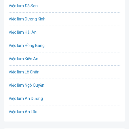
Việc làm Đồ Sơn
Bưu chính viễn thông
Việc làm Dương Kinh
Chứng khoán
Việc làm Hải An
IT
Việc làm Hồng Bàng
Công nghệ sinh học
Việc làm Kiến An
Công nghệ thực phẩm
Việc làm Lê Chân
Cơ khí
Việc làm Ngô Quyền
Tổ Chức Sự Kiện
Việc làm An Dương
Điện
Việc làm An Lão
Giáo dục / Đào tạo
Việc làm Bạch Long Vĩ