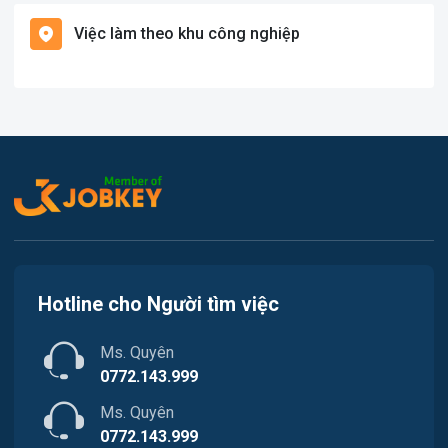
Hàng hải / Hàng không
Việc làm theo khu công nghiệp
Việc làm Cát Hải
Văn Phòng
Việc làm Kiến Thụy
In ấn
Việc làm Thủy Nguyên
Kế toán
Việc làm Tiên Lãng
Lao Động Phổ Thông
Việc làm Vĩnh Bảo
Luật
Việc làm Thiên Hương
Kiến trúc
Hotline cho Người tìm việc
Việc làm Hòa Bình
Ngân hàng
Ms. Quyên
Việc làm Nam Triệu
Nhà hàng / Khách sạn
0772.143.999
Việc làm Bạch Đằng
Ms. Quyên
Nhân sự
0772.143.999