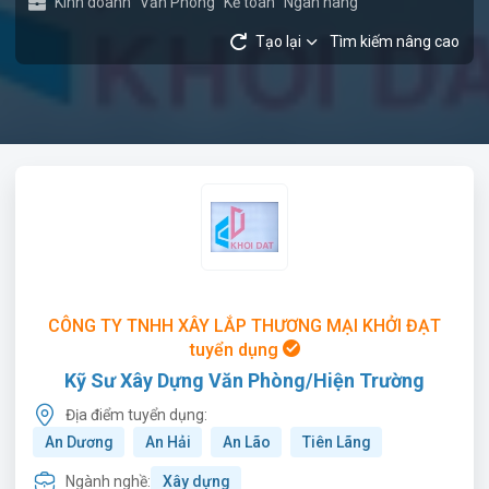
Kinh doanh
Văn Phòng
Kế toán
Ngân hàng
Tạo lại
Tìm kiếm nâng cao
CÔNG TY TNHH XÂY LẮP THƯƠNG MẠI KHỞI ĐẠT
tuyển dụng
Kỹ Sư Xây Dựng Văn Phòng/Hiện Trường
Địa điểm tuyển dụng:
An Dương
An Hải
An Lão
Tiên Lãng
Ngành nghề:
Xây dựng