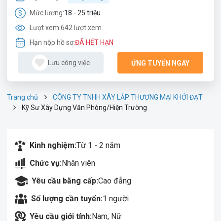
Mức lương:
18 - 25 triệu
Lượt xem:
642 lượt xem
Hạn nộp hồ sơ:
ĐÃ HẾT HẠN
Lưu công việc
ỨNG TUYỂN NGAY
Trang chủ
CÔNG TY TNHH XÂY LẮP THƯƠNG MẠI KHỞI ĐẠT
Kỹ Sư Xây Dựng Văn Phòng/Hiện Trường
Kinh nghiệm:
Từ 1 - 2 năm
Chức vụ:
Nhân viên
Yêu cầu bằng cấp:
Cao đẳng
Số lượng cần tuyển:
1 người
Yêu cầu giới tính:
Nam, Nữ