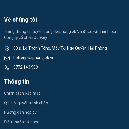
Vệ sinh công nghiệp
Việc làm Việt Hòa
Lễ tân
Về chúng tôi
Việc làm Thành Đông
Spa & Massage
Trang thông tin tuyển dụng Haiphongjob.Vn được vận hành bởi
Công ty cổ phần Jobkey
Việc làm Nam Đồng
Thể dục - thể thao
03 Đ. Lê Thánh Tông, Máy Tơ, Ngô Quyền, Hải Phòng
Việc làm Tân Hưng
Lái xe
hotro@haiphongjob.vn
Việc làm Thạch Khôi
0772.143.999
Tiếng Nhật
Việc làm Tứ Minh
Thông tin
Du lịch
Việc làm Ái Quốc
Chính sách bảo mật
Công nhân
QT giải quyết tranh chấp
Việc làm Chu Văn An
Khu Công Nghiệp
Hướng dẫn nộp cv
Việc làm Chí Linh
Thời Vụ
Điều khoản sử dụng