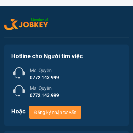
Việc làm Thủy Nguyên
Kế toán
Việc làm Tiên Lãng
Lao Động Phổ Thông
Việc làm Vĩnh Bảo
Luật
Việc làm Thiên Hương
Kiến trúc
Hotline cho Người tìm việc
Việc làm Hòa Bình
Ngân hàng
Ms. Quyên
Việc làm Nam Triệu
Nhà hàng / Khách sạn
0772.143.999
Việc làm Bạch Đằng
Ms. Quyên
Nhân sự
0772.143.999
Việc làm Lưu Kiếm
Nội ngoại thất
Hoặc
Đăng ký nhận tư vấn
Việc làm Lê Ích Mộc
Nông - Lâm - Thủy Sản
Việc làm Hồng An
Quản lý chất lượng (QA/QC)