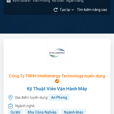
Kinh doanh
Văn Phòng
Kế toán
Ngân hàng
Tạo lại
Tìm kiếm nâng cao
Công Ty TNHH Intellienergy Technology tuyển dụng
Kỹ Thuật Viên Vận Hành Máy
Địa điểm tuyển dụng:
An Phong
Ngành nghề:
Cơ khí
Khu Công Nghiệp
Ngành khác