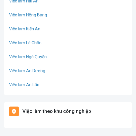
Việc làm Hải An
IT
Việc làm Hồng Bàng
Công nghệ sinh học
Việc làm Kiến An
Công nghệ thực phẩm
Việc làm Lê Chân
Cơ khí
Việc làm Ngô Quyền
Tổ Chức Sự Kiện
Việc làm An Dương
Điện
Việc làm An Lão
Giáo dục / Đào tạo
Việc làm Bạch Long Vĩ
Hàng hải / Hàng không
Việc làm theo khu công nghiệp
Việc làm Cát Hải
Văn Phòng
Việc làm Kiến Thụy
In ấn