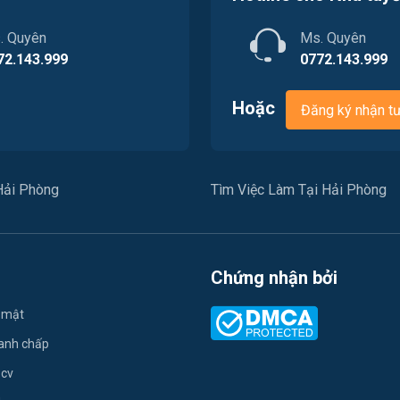
. Quyên
Ms. Quyên
72.143.999
0772.143.999
Hoặc
Đăng ký nhận t
Hải Phòng
Tìm Việc Làm Tại Hải Phòng
Chứng nhận bởi
 mật
ranh chấp
 cv