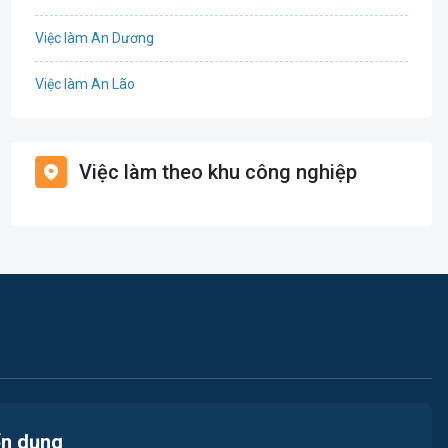
Tổ Chức Sự Kiện
Việc làm An Dương
Điện
Việc làm An Lão
Giáo dục / Đào tạo
Việc làm Bạch Long Vĩ
Hàng hải / Hàng không
Việc làm theo khu công nghiệp
Việc làm Cát Hải
Văn Phòng
Việc làm Kiến Thụy
In ấn
Việc làm Thủy Nguyên
Kế toán
Việc làm Tiên Lãng
Lao Động Phổ Thông
Việc làm Vĩnh Bảo
Luật
Việc làm Thiên Hương
Kiến trúc
ển dụng