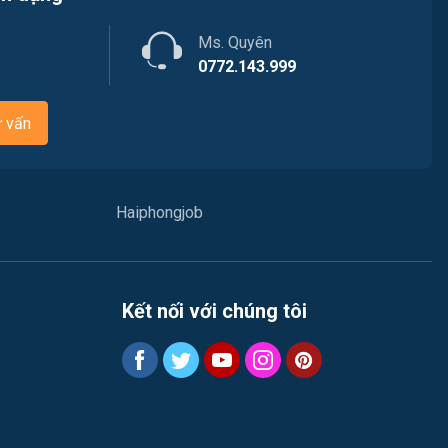
Việc làm Hòa Bình
Ngân hàng
Ms. Quyên
Việc làm Nam Triệu
Nhà hàng / Khách sạn
0772.143.999
Việc làm Bạch Đằng
Nhân sự
ư vấn
Việc làm Lưu Kiếm
Nội ngoại thất
Việc làm Lê Ích Mộc
Nông - Lâm - Thủy Sản
Haiphongjob
Việc làm Hồng An
Quản lý chất lượng (QA/QC)
Việc làm Gia Viên
Marketing
Kết nối với chúng tôi
Việc làm An Biên
Sản xuất / Vận hành sản xuất
Việc làm Đông Hải
Tài chính / Đầu tư
Việc làm Phù Liễn
Chăm Sóc Khách Hàng