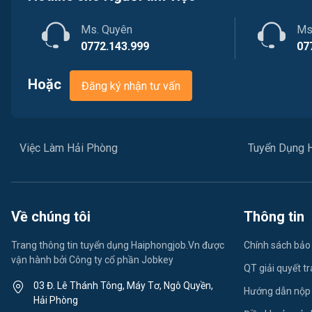
Ms. Quyên
Ms
0772.143.999
07
Hoặc
Đăng ký nhận tư vấn
Việc Làm Hải Phòng
Tuyển Dụng 
Về chúng tôi
Thông tin
Trang thông tin tuyển dụng Haiphongjob.Vn được
Chính sách bảo
vận hành bởi Công ty cổ phần Jobkey
QT giải quyết t
03 Đ. Lê Thánh Tông, Máy Tơ, Ngô Quyền,
Hướng dẫn nộp
Hải Phòng