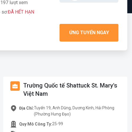
197 lượt xem
 sơ:
ĐÃ HẾT HẠN
ỨNG TUYỂN NGAY
Trường Quốc tế Shattuck St. Mary's
Việt Nam
Tuyến 19, Anh Dũng, Dương Kinh, Hải Phòng
Địa Chỉ:
(Phường Hưng Đạo)
25-99
Quy Mô Công Ty: