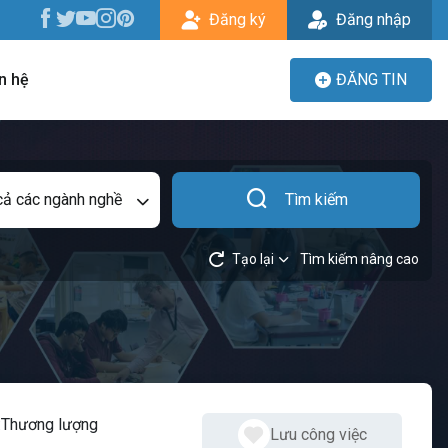
Đăng ký
Đăng nhập
n hệ
ĐĂNG TIN
cả các ngành nghề
Tìm kiếm
Tạo lại
Tìm kiếm nâng cao
:
Thương lượng
Lưu công việc