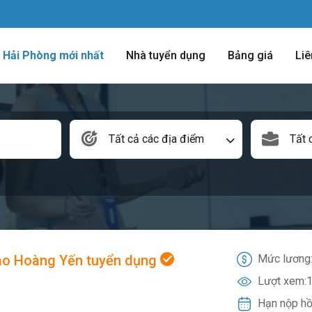
m Hải Phòng mới nhất
Nhà tuyển dụng
Bảng giá
Liê
Tất cả các địa điểm
Tất 
ào Hoàng Yến tuyển dụng
Mức lương
Lượt xem:
1
Hạn nộp hồ