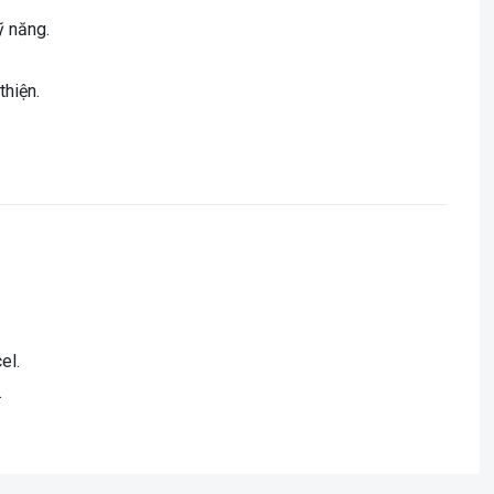
ỹ năng.
thiện.
el.
.