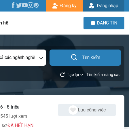
Đăng ký
Đăng nhập
n hệ
ĐĂNG TIN
cả các ngành nghề
Tìm kiếm
Tạo lại
Tìm kiếm nâng cao
:
6 - 8 triệu
Lưu công việc
545 lượt xem
 sơ:
ĐÃ HẾT HẠN