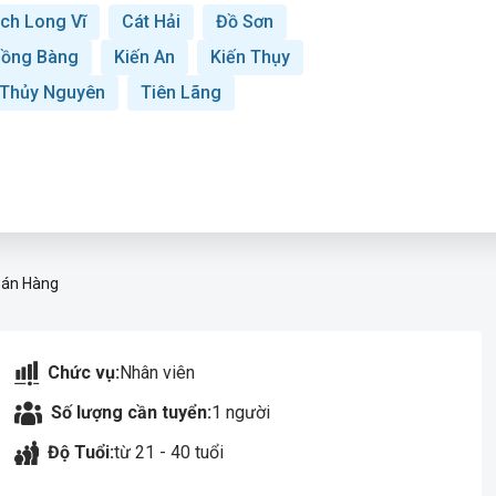
ch Long Vĩ
Cát Hải
Đồ Sơn
ồng Bàng
Kiến An
Kiến Thụy
Thủy Nguyên
Tiên Lãng
Bán Hàng
Chức vụ:
Nhân viên
Số lượng cần tuyển:
1 người
Độ Tuổi:
từ 21 - 40 tuổi