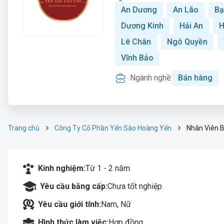
An Dương
An Lão
Bạ
Dương Kinh
Hải An
H
Lê Chân
Ngô Quyền
Vĩnh Bảo
Ngành nghề:
Bán hàng
Trang chủ
Công Ty Cổ Phần Yến Sào Hoàng Yến
Nhân Viên 
Kinh nghiệm:
Từ 1 - 2 năm
Yêu cầu bằng cấp:
Chưa tốt nghiệp
Yêu cầu giới tính:
Nam, Nữ
Hình thức làm việc:
Hợp đồng