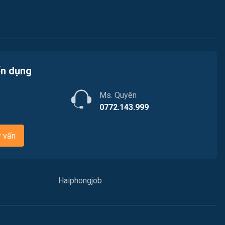
Kiến trúc
Việc làm Hòa Bình
Ngân hàng
Việc làm Nam Triệu
Nhà hàng / Khách sạn
Việc làm Bạch Đằng
ển dụng
Nhân sự
Việc làm Lưu Kiếm
Ms. Quyên
Nội ngoại thất
0772.143.999
Việc làm Lê Ích Mộc
Nông - Lâm - Thủy Sản
ư vấn
Việc làm Hồng An
Quản lý chất lượng (QA/QC)
Việc làm Gia Viên
Marketing
Haiphongjob
Việc làm An Biên
Sản xuất / Vận hành sản xuất
Việc làm Đông Hải
Tài chính / Đầu tư