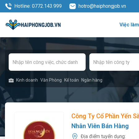
Hotline: 0772.143.999
hotro@haiphongjob.vn
Việc là
Kinh doanh
Văn Phòng
Kế toán
Ngân hàng
Công Ty Cổ Phần Yến S
Nhân Viên Bán Hàng
Địa điểm tuyển dụng: