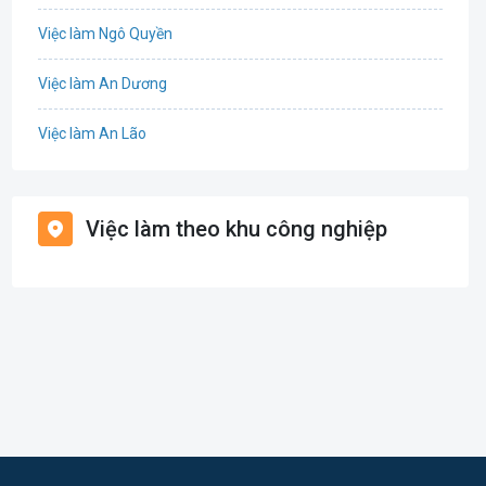
Việc làm Ngô Quyền
Tổ Chức Sự Kiện
Việc làm An Dương
Điện
Việc làm An Lão
Giáo dục / Đào tạo
Việc làm Bạch Long Vĩ
Hàng hải / Hàng không
Việc làm theo khu công nghiệp
Việc làm Cát Hải
Văn Phòng
Việc làm Kiến Thụy
In ấn
Việc làm Thủy Nguyên
Kế toán
Việc làm Tiên Lãng
Lao Động Phổ Thông
Việc làm Vĩnh Bảo
Luật
Việc làm Thiên Hương