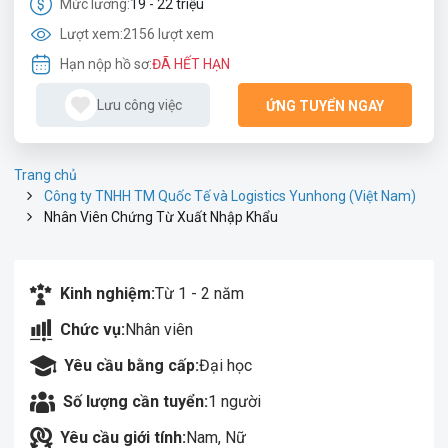
Mức lương:
19 - 22 triệu
Lượt xem:
2156 lượt xem
Hạn nộp hồ sơ:
ĐÃ HẾT HẠN
Lưu công việc
ỨNG TUYỂN NGAY
Trang chủ
Công ty TNHH TM Quốc Tế và Logistics Yunhong (Việt Nam)
Nhân Viên Chứng Từ Xuất Nhập Khẩu
Kinh nghiệm:
Từ 1 - 2 năm
Chức vụ:
Nhân viên
Yêu cầu bằng cấp:
Đại học
Số lượng cần tuyển:
1 người
Yêu cầu giới tính:
Nam, Nữ