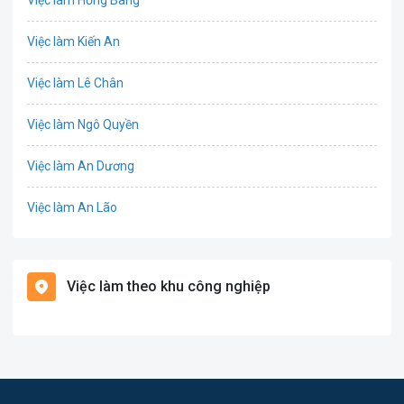
Việc làm Hồng Bàng
Công nghệ sinh học
Việc làm Kiến An
Công nghệ thực phẩm
Việc làm Lê Chân
Cơ khí
Việc làm Ngô Quyền
Tổ Chức Sự Kiện
Việc làm An Dương
Điện
Việc làm An Lão
Giáo dục / Đào tạo
Việc làm Bạch Long Vĩ
Hàng hải / Hàng không
Việc làm theo khu công nghiệp
Việc làm Cát Hải
Văn Phòng
Việc làm Kiến Thụy
In ấn
Việc làm Thủy Nguyên
Kế toán