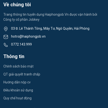
Lễ tân
Về chúng tôi
Việc làm Thành Đông
Spa & Massage
Trang thông tin tuyển dụng Haiphongjob.Vn được vận hành bởi
Công ty cổ phần Jobkey
Việc làm Nam Đồng
Thể dục - thể thao
03 Đ. Lê Thánh Tông, Máy Tơ, Ngô Quyền, Hải Phòng
Việc làm Tân Hưng
Lái xe
hotro@haiphongjob.vn
Việc làm Thạch Khôi
0772.143.999
Tiếng Nhật
Việc làm Tứ Minh
Thông tin
Du lịch
Việc làm Ái Quốc
Chính sách bảo mật
Công nhân
QT giải quyết tranh chấp
Việc làm Chu Văn An
Khu Công Nghiệp
Hướng dẫn nộp cv
Việc làm Chí Linh
Thời Vụ
Điều khoản sử dụng
Việc làm Trần Hưng Đạo
Quy chế hoạt động
Tiếng Hàn