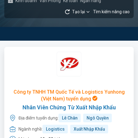
Kinh doanh
Văn Phòng
Kế toán
Ngân hàng
Tạo lại
Tìm kiếm nâng cao
Công ty TNHH TM Quốc Tế và Logistics Yunhong
(Việt Nam) tuyển dụng
Nhân Viên Chứng Từ Xuất Nhập Khẩu
Địa điểm tuyển dụng:
Lê Chân
Ngô Quyền
Ngành nghề:
Logistics
Xuất Nhập Khẩu