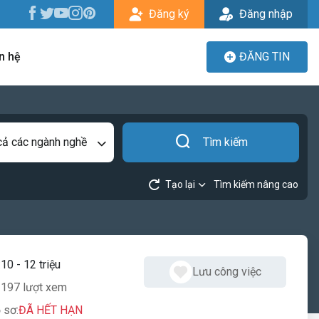
Đăng ký
Đăng nhập
n hệ
ĐĂNG TIN
cả các ngành nghề
Tìm kiếm
Tạo lại
Tìm kiếm nâng cao
:
10 - 12 triệu
Lưu công việc
197 lượt xem
 sơ:
ĐÃ HẾT HẠN