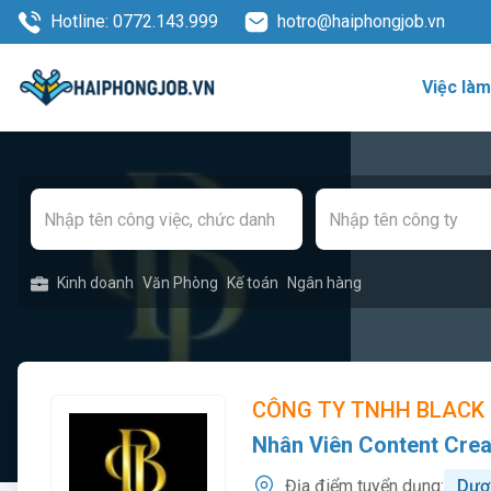
Hotline: 0772.143.999
hotro@haiphongjob.vn
Việc là
Kinh doanh
Văn Phòng
Kế toán
Ngân hàng
CÔNG TY TNHH BLACK 
Nhân Viên Content Crea
Địa điểm tuyển dụng:
Dươ