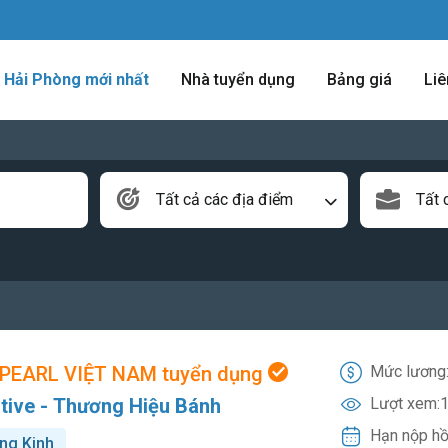
m Hải Phòng mới nhất
Nhà tuyển dụng
Bảng giá
Liê
Tất cả các địa điểm
Tất 
PEARL VIỆT NAM tuyển dụng
Mức lương
tive - Thương Hiệu Bánh
Lượt xem:
1
Hạn nộp hồ
ng Kinh