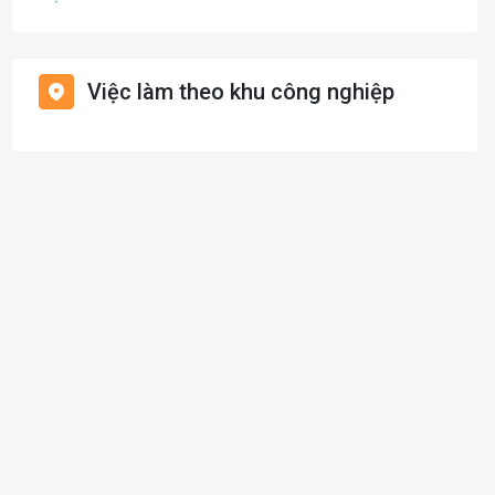
Giáo dục / Đào tạo
Việc làm Bạch Long Vĩ
Hàng hải / Hàng không
Việc làm theo khu công nghiệp
Việc làm Cát Hải
Văn Phòng
Việc làm Kiến Thụy
In ấn
Việc làm Thủy Nguyên
Kế toán
Việc làm Tiên Lãng
Lao Động Phổ Thông
Việc làm Vĩnh Bảo
Luật
Việc làm Thiên Hương
Kiến trúc
Việc làm Hòa Bình
Ngân hàng
Việc làm Nam Triệu
Nhà hàng / Khách sạn