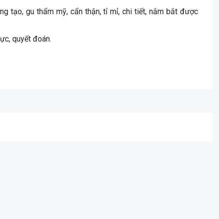
áng tạo, gu thẩm mỹ, cẩn thận, tỉ mỉ, chi tiết, nắm bắt được
hực, quyết đoán.