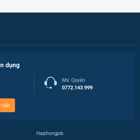
Việc làm An Hải
Y tế
Việc làm An Phong
Ngành khác
Việc làm Hải Dương
May mặc
Việc làm Lê Thanh Nghị
Vệ sinh công nghiệp
Việc làm Việt Hòa
ển dụng
Lễ tân
Việc làm Thành Đông
Ms. Quyên
Spa & Massage
0772.143.999
Việc làm Nam Đồng
Thể dục - thể thao
ư vấn
Việc làm Tân Hưng
Lái xe
Việc làm Thạch Khôi
Tiếng Nhật
Haiphongjob
Việc làm Tứ Minh
Du lịch