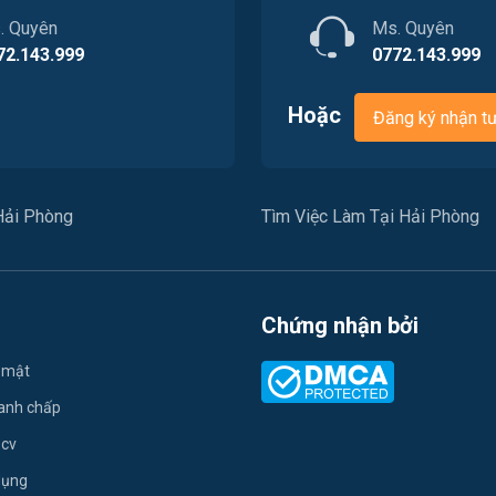
. Quyên
Ms. Quyên
72.143.999
0772.143.999
Hoặc
Đăng ký nhận t
Hải Phòng
Tìm Việc Làm Tại Hải Phòng
Chứng nhận bởi
 mật
ranh chấp
 cv
dụng