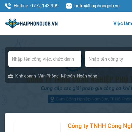
Hotline: 0772.143.999
hotro@haiphongjob.vn
Việc là
Kinh doanh
Văn Phòng
Kế toán
Ngân hàng
Công ty TNHH Công Ngh