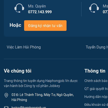
Ms. Quyên
Ms
0772.143.999
07
Hoặc
Đăng ký nhận tư vấn
Việc Làm Hải Phòng
Tuyển Dụng 
Về chúng tôi
Thông tin
Trang thông tin tuyển dụng Haiphongjob.Vn được
Chính sách bảo
vận hành bởi Công ty cổ phần Jobkey
QT giải quyết t
03 Đ. Lê Thánh Tông, Máy Tơ, Ngô Quyền,
Hướng dẫn nộp
Hải Phòng
Điều khoản sử 
hotro@haiphongjob.vn