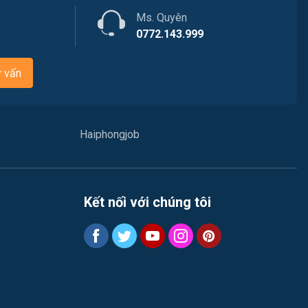
Chăm Sóc Khách Hàng
Ms. Quyên
Việc làm Nam Đồ Sơn
0772.143.999
Vận chuyển / Giao nhận / Kho vận
Việc làm Hưng Đạo
Xây dựng
ư vấn
Việc làm An Hải
Y tế
Việc làm An Phong
Haiphongjob
Ngành khác
Việc làm Hải Dương
May mặc
Việc làm Lê Thanh Nghị
Vệ sinh công nghiệp
Kết nối với chúng tôi
Việc làm Việt Hòa
Lễ tân
Việc làm Thành Đông
Spa & Massage
Việc làm Nam Đồng
Thể dục - thể thao