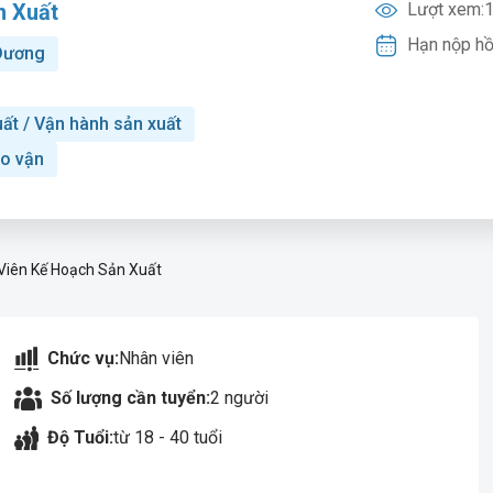
n Xuất
Lượt xem:
1
Hạn nộp hồ
Dương
ất / Vận hành sản xuất
ho vận
Viên Kế Hoạch Sản Xuất
Chức vụ:
Nhân viên
Số lượng cần tuyển:
2 người
Độ Tuổi:
từ 18 - 40 tuổi