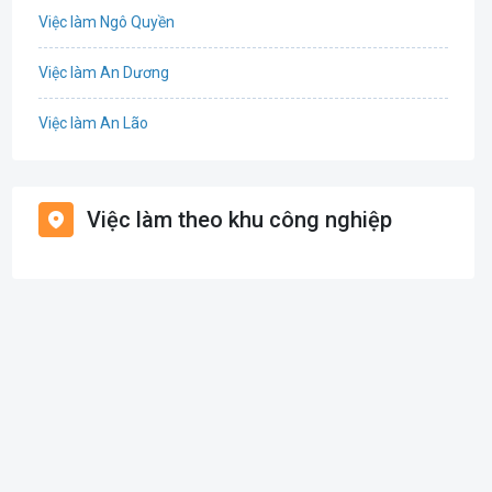
Việc làm Ngô Quyền
Tổ Chức Sự Kiện
Việc làm An Dương
Điện
Việc làm An Lão
Giáo dục / Đào tạo
Việc làm Bạch Long Vĩ
Hàng hải / Hàng không
Việc làm theo khu công nghiệp
Việc làm Cát Hải
Văn Phòng
Việc làm Kiến Thụy
In ấn
Việc làm Thủy Nguyên
Kế toán
Việc làm Tiên Lãng
Lao Động Phổ Thông
Việc làm Vĩnh Bảo
Luật
Việc làm Thiên Hương