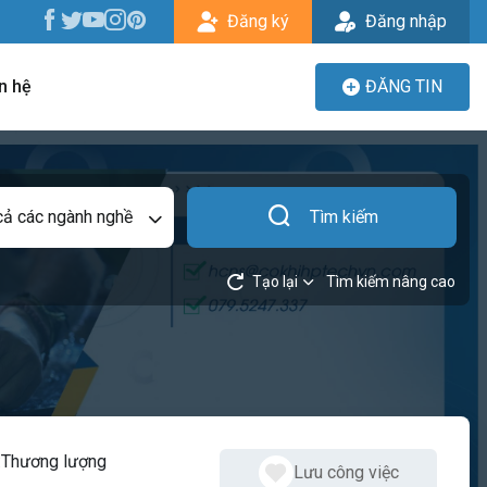
Đăng ký
Đăng nhập
n hệ
ĐĂNG TIN
cả các ngành nghề
Tìm kiếm
Tạo lại
Tìm kiếm nâng cao
:
Thương lượng
Lưu công việc