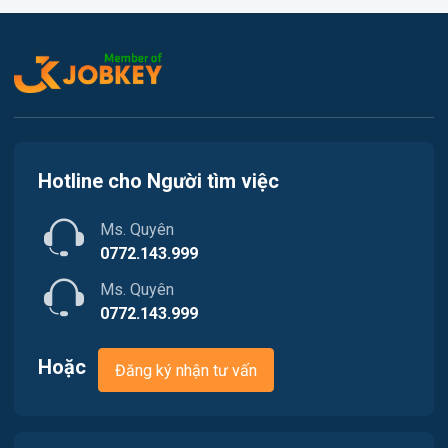
Việc làm Thủy Nguyên
Kế toán
Việc làm Tiên Lãng
Lao Động Phổ Thông
Việc làm Vĩnh Bảo
Luật
Việc làm Thiên Hương
Kiến trúc
Hotline cho Người tìm việc
Việc làm Hòa Bình
Ngân hàng
Ms. Quyên
Việc làm Nam Triệu
Nhà hàng / Khách sạn
0772.143.999
Việc làm Bạch Đằng
Ms. Quyên
Nhân sự
0772.143.999
Việc làm Lưu Kiếm
Nội ngoại thất
Hoặc
Đăng ký nhận tư vấn
Việc làm Lê Ích Mộc
Nông - Lâm - Thủy Sản
Việc làm Hồng An
Quản lý chất lượng (QA/QC)