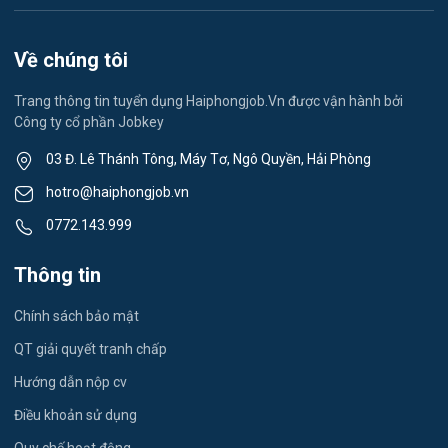
Việc làm Việt Hòa
Lễ tân
Về chúng tôi
Việc làm Thành Đông
Spa & Massage
Trang thông tin tuyển dụng Haiphongjob.Vn được vận hành bởi
Công ty cổ phần Jobkey
Việc làm Nam Đồng
Thể dục - thể thao
03 Đ. Lê Thánh Tông, Máy Tơ, Ngô Quyền, Hải Phòng
Việc làm Tân Hưng
Lái xe
hotro@haiphongjob.vn
Việc làm Thạch Khôi
0772.143.999
Tiếng Nhật
Việc làm Tứ Minh
Thông tin
Du lịch
Việc làm Ái Quốc
Chính sách bảo mật
Công nhân
QT giải quyết tranh chấp
Việc làm Chu Văn An
Khu Công Nghiệp
Hướng dẫn nộp cv
Việc làm Chí Linh
Thời Vụ
Điều khoản sử dụng
Việc làm Trần Hưng Đạo