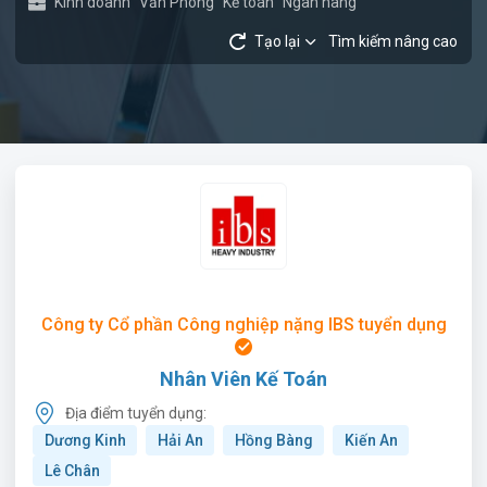
Kinh doanh
Văn Phòng
Kế toán
Ngân hàng
Tạo lại
Tìm kiếm nâng cao
Công ty Cổ phần Công nghiệp nặng IBS tuyển dụng
Nhân Viên Kế Toán
Địa điểm tuyển dụng:
Dương Kinh
Hải An
Hồng Bàng
Kiến An
Lê Chân