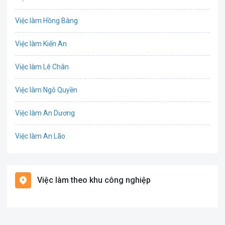
IT
Việc làm Hồng Bàng
Công nghệ sinh học
Việc làm Kiến An
Công nghệ thực phẩm
Việc làm Lê Chân
Cơ khí
Việc làm Ngô Quyền
Tổ Chức Sự Kiện
Việc làm An Dương
Điện
Việc làm An Lão
Giáo dục / Đào tạo
Việc làm Bạch Long Vĩ
Hàng hải / Hàng không
Việc làm theo khu công nghiệp
Việc làm Cát Hải
Văn Phòng
Việc làm Kiến Thụy
In ấn