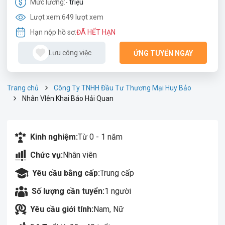
Mức lương:
- triệu
Lượt xem:
649 lượt xem
Hạn nộp hồ sơ:
ĐÃ HẾT HẠN
Lưu công việc
ỨNG TUYỂN NGAY
Trang chủ
Công Ty TNHH Đầu Tư Thương Mại Huy Bảo
Nhân VIên Khai Báo Hải Quan
Kinh nghiệm:
Từ 0 - 1 năm
Chức vụ:
Nhân viên
Yêu cầu bằng cấp:
Trung cấp
Số lượng cần tuyển:
1 người
Yêu cầu giới tính:
Nam, Nữ