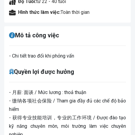
Độ Tuổi:
từ 22 - 40 tuổi
Hình thức làm việc:
Toàn thời gian
Mô tả công việc
- Chi tiết trao đổi khi phỏng vấn
Quyền lợi được hưởng
- 月薪: 面谈 / Mức lương : thoả thuận
- 缴纳各项社会保险 / Tham gia đầy đủ các chế độ bảo
hiểm
- 获得专业技能培训，专业的工作环境 / Được đào tạo
kỹ năng chuyên môn, môi trường làm việc chuyên
nghiệp.