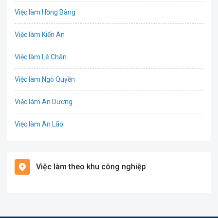
Việc làm Hồng Bàng
Công nghệ sinh học
Việc làm Kiến An
Công nghệ thực phẩm
Việc làm Lê Chân
Cơ khí
Việc làm Ngô Quyền
Tổ Chức Sự Kiện
Việc làm An Dương
Điện
Việc làm An Lão
Giáo dục / Đào tạo
Việc làm Bạch Long Vĩ
Hàng hải / Hàng không
Việc làm theo khu công nghiệp
Việc làm Cát Hải
Văn Phòng
Việc làm Kiến Thụy
In ấn
Việc làm Thủy Nguyên