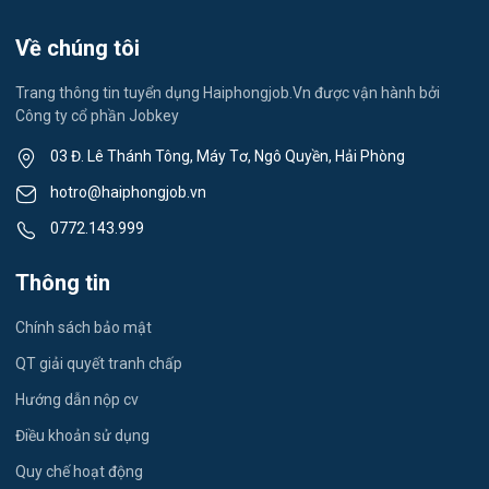
Việc làm Việt Hòa
Lễ tân
Về chúng tôi
Việc làm Thành Đông
Spa & Massage
Trang thông tin tuyển dụng Haiphongjob.Vn được vận hành bởi
Công ty cổ phần Jobkey
Việc làm Nam Đồng
Thể dục - thể thao
03 Đ. Lê Thánh Tông, Máy Tơ, Ngô Quyền, Hải Phòng
Việc làm Tân Hưng
Lái xe
hotro@haiphongjob.vn
Việc làm Thạch Khôi
0772.143.999
Tiếng Nhật
Việc làm Tứ Minh
Thông tin
Du lịch
Việc làm Ái Quốc
Chính sách bảo mật
Công nhân
QT giải quyết tranh chấp
Việc làm Chu Văn An
Khu Công Nghiệp
Hướng dẫn nộp cv
Việc làm Chí Linh
Thời Vụ
Điều khoản sử dụng
Việc làm Trần Hưng Đạo
Quy chế hoạt động
Tiếng Hàn