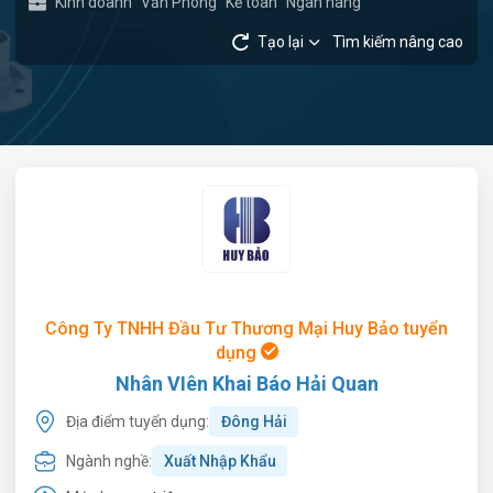
Kinh doanh
Văn Phòng
Kế toán
Ngân hàng
Tạo lại
Tìm kiếm nâng cao
Công Ty TNHH Đầu Tư Thương Mại Huy Bảo tuyển
dụng
Nhân VIên Khai Báo Hải Quan
Địa điểm tuyển dụng:
Đông Hải
Ngành nghề:
Xuất Nhập Khẩu