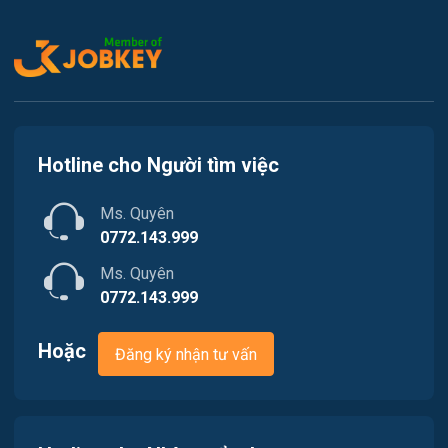
Kế toán
Việc làm Tiên Lãng
Lao Động Phổ Thông
Việc làm Vĩnh Bảo
Luật
Việc làm Thiên Hương
Kiến trúc
Hotline cho Người tìm việc
Việc làm Hòa Bình
Ngân hàng
Ms. Quyên
Việc làm Nam Triệu
Nhà hàng / Khách sạn
0772.143.999
Việc làm Bạch Đằng
Ms. Quyên
Nhân sự
0772.143.999
Việc làm Lưu Kiếm
Nội ngoại thất
Hoặc
Đăng ký nhận tư vấn
Việc làm Lê Ích Mộc
Nông - Lâm - Thủy Sản
Việc làm Hồng An
Quản lý chất lượng (QA/QC)