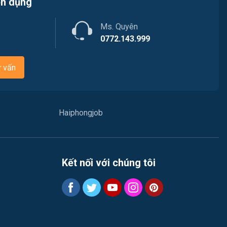
ển dụng
Việc làm Bạch Đằng
Nhân sự
Ms. Quyên
Việc làm Lưu Kiếm
Nội ngoại thất
0772.143.999
Việc làm Lê Ích Mộc
Nông - Lâm - Thủy Sản
ư vấn
Việc làm Hồng An
Quản lý chất lượng (QA/QC)
Việc làm Gia Viên
Marketing
Haiphongjob
Việc làm An Biên
Sản xuất / Vận hành sản xuất
Việc làm Đông Hải
Tài chính / Đầu tư
Kết nối với chúng tôi
Việc làm Phù Liễn
Chăm Sóc Khách Hàng
Việc làm Nam Đồ Sơn
Vận chuyển / Giao nhận / Kho vận
Việc làm Hưng Đạo
Xây dựng