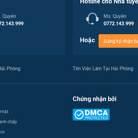
Hotline cho Nhà tuy
. Quyên
Ms. Quyên
72.143.999
0772.143.999
Hoặc
Đăng ký nhận t
Hải Phòng
Tìm Việc Làm Tại Hải Phòng
Chứng nhận bởi
 mật
ranh chấp
 cv