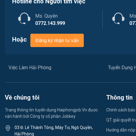
Hotline cho Người tìm việc
Ms. Quyên
Ms
0772.143.999
07
Hoặc
Đăng ký nhận tư vấn
Việc Làm Hải Phòng
Tuyển Dụng 
Về chúng tôi
Thông tin
Trang thông tin tuyển dụng Haiphongjob.Vn được
Chính sách bảo
vận hành bởi Công ty cổ phần Jobkey
QT giải quyết t
03 Đ. Lê Thánh Tông, Máy Tơ, Ngô Quyền,
Hướng dẫn nộp
Hải Phòng