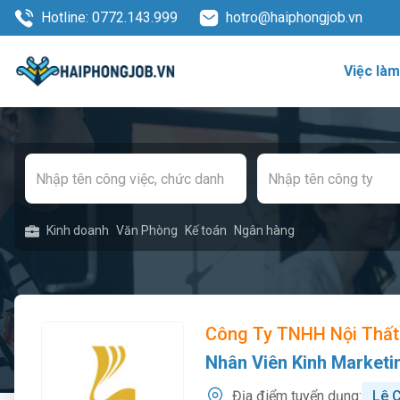
Hotline: 0772.143.999
hotro@haiphongjob.vn
Việc là
Kinh doanh
Văn Phòng
Kế toán
Ngân hàng
Công Ty TNHH Nội Thất
Nhân Viên Kinh Marketi
Địa điểm tuyển dụng:
Lê 