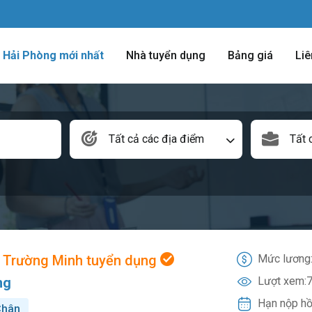
m Hải Phòng mới nhất
Nhà tuyển dụng
Bảng giá
Liê
Tất cả các địa điểm
Tất 
 Trường Minh tuyển dụng
Mức lương
ng
Lượt xem:
7
Hạn nộp hồ
Chân