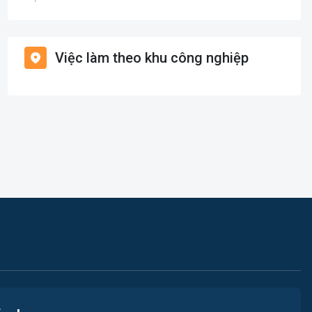
Giáo dục / Đào tạo
Việc làm Bạch Long Vĩ
Hàng hải / Hàng không
Việc làm theo khu công nghiệp
Việc làm Cát Hải
Văn Phòng
Việc làm Kiến Thụy
In ấn
Việc làm Thủy Nguyên
Kế toán
Việc làm Tiên Lãng
Lao Động Phổ Thông
Việc làm Vĩnh Bảo
Luật
Việc làm Thiên Hương
Kiến trúc
Việc làm Hòa Bình
Ngân hàng
Việc làm Nam Triệu
Nhà hàng / Khách sạn