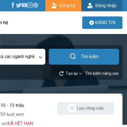
Đăng ký
Đăng nhập
n hệ
ĐĂNG TIN
cả các ngành nghề
Tìm kiếm
Tạo lại
Tìm kiếm nâng cao
:
10 - 15 triệu
Lưu công việc
59 lượt xem
 sơ:
ĐÃ HẾT HẠN