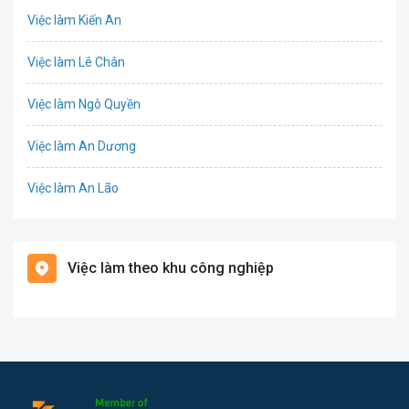
Việc làm Kiến An
Công nghệ thực phẩm
Việc làm Lê Chân
Cơ khí
Việc làm Ngô Quyền
Tổ Chức Sự Kiện
Việc làm An Dương
Điện
Việc làm An Lão
Giáo dục / Đào tạo
Việc làm Bạch Long Vĩ
Hàng hải / Hàng không
Việc làm theo khu công nghiệp
Việc làm Cát Hải
Văn Phòng
Việc làm Kiến Thụy
In ấn
Việc làm Thủy Nguyên
Kế toán
Việc làm Tiên Lãng