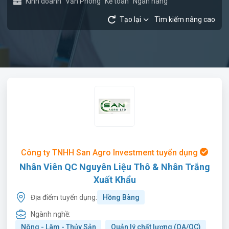
Kinh doanh
Văn Phòng
Kế toán
Ngân hàng
Tạo lại
Tìm kiếm nâng cao
Công ty TNHH San Agro Investment tuyển dụng
Nhân Viên QC Nguyên Liệu Thô & Nhân Trắng
Xuất Khẩu
Địa điểm tuyển dụng:
Hồng Bàng
Ngành nghề:
Nông - Lâm - Thủy Sản
Quản lý chất lượng (QA/QC)