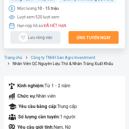
Mức lương:
10 - 15 triệu
Lượt xem:
520 lượt xem
Hạn nộp hồ sơ:
ĐÃ HẾT HẠN
Lưu công việc
ỨNG TUYỂN NGAY
Trang chủ
Công ty TNHH San Agro Investment
Nhân Viên QC Nguyên Liệu Thô & Nhân Trắng Xuất Khẩu
Kinh nghiệm:
Từ 1 - 2 năm
Chức vụ:
Nhân viên
Yêu cầu bằng cấp:
Trung cấp
Số lượng cần tuyển:
1 người
Yêu cầu giới tính:
Nam, Nữ