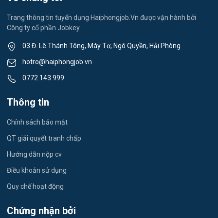
Việc làm Thành Đông
Spa & Massage
Trang thông tin tuyển dụng Haiphongjob.Vn được vận hành bởi
Công ty cổ phần Jobkey
Việc làm Nam Đồng
Thể dục - thể thao
03 Đ. Lê Thánh Tông, Máy Tơ, Ngô Quyền, Hải Phòng
Việc làm Tân Hưng
Lái xe
hotro@haiphongjob.vn
Việc làm Thạch Khôi
0772.143.999
Tiếng Nhật
Việc làm Tứ Minh
Thông tin
Du lịch
Việc làm Ái Quốc
Chính sách bảo mật
Công nhân
QT giải quyết tranh chấp
Việc làm Chu Văn An
Khu Công Nghiệp
Hướng dẫn nộp cv
Việc làm Chí Linh
Thời Vụ
Điều khoản sử dụng
Việc làm Trần Hưng Đạo
Quy chế hoạt động
Tiếng Hàn
Việc làm Nguyễn Trãi
Chứng nhận bởi
Tiếng Trung