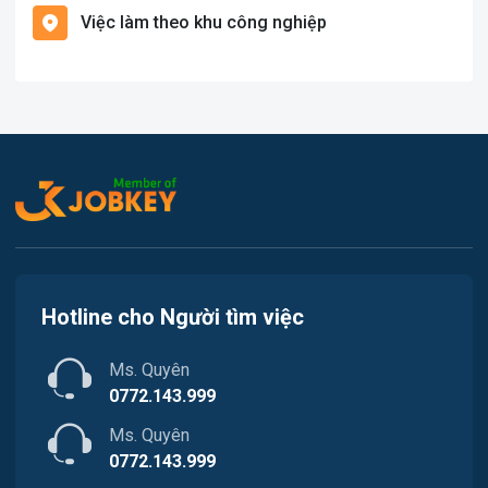
Việc làm theo khu công nghiệp
Việc làm Cát Hải
Văn Phòng
Việc làm Kiến Thụy
In ấn
Việc làm Thủy Nguyên
Kế toán
Việc làm Tiên Lãng
Lao Động Phổ Thông
Việc làm Vĩnh Bảo
Luật
Việc làm Thiên Hương
Kiến trúc
Hotline cho Người tìm việc
Việc làm Hòa Bình
Ngân hàng
Ms. Quyên
Việc làm Nam Triệu
Nhà hàng / Khách sạn
0772.143.999
Việc làm Bạch Đằng
Ms. Quyên
Nhân sự
0772.143.999
Việc làm Lưu Kiếm