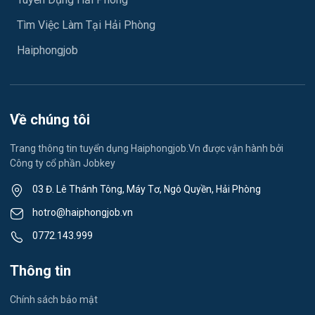
Việc làm An Phong
Ngành khác
Tìm Việc Làm Tại Hải Phòng
Việc làm Hải Dương
May mặc
Haiphongjob
Việc làm Lê Thanh Nghị
Vệ sinh công nghiệp
Việc làm Việt Hòa
Lễ tân
Về chúng tôi
Việc làm Thành Đông
Spa & Massage
Trang thông tin tuyển dụng Haiphongjob.Vn được vận hành bởi
Công ty cổ phần Jobkey
Việc làm Nam Đồng
Thể dục - thể thao
03 Đ. Lê Thánh Tông, Máy Tơ, Ngô Quyền, Hải Phòng
Việc làm Tân Hưng
Lái xe
hotro@haiphongjob.vn
Việc làm Thạch Khôi
0772.143.999
Tiếng Nhật
Việc làm Tứ Minh
Thông tin
Du lịch
Việc làm Ái Quốc
Chính sách bảo mật
Công nhân