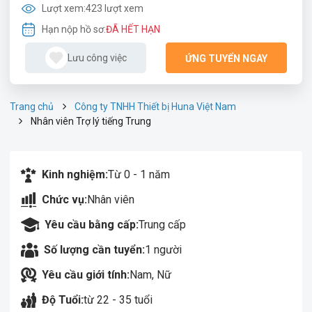
Lượt xem:
423 lượt xem
Hạn nộp hồ sơ:
ĐÃ HẾT HẠN
Lưu công việc
ỨNG TUYỂN NGAY
Trang chủ
Công ty TNHH Thiết bị Huna Việt Nam
Nhân viên Trợ lý tiếng Trung
Kinh nghiệm:
Từ 0 - 1 năm
Chức vụ:
Nhân viên
Yêu cầu bằng cấp:
Trung cấp
Số lượng cần tuyển:
1 người
Yêu cầu giới tính:
Nam, Nữ
Độ Tuổi:
từ 22 - 35 tuổi