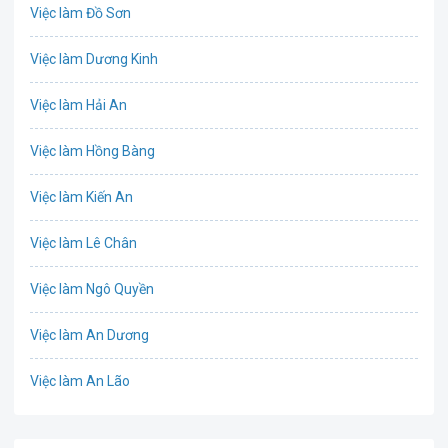
Việc làm Đồ Sơn
Bưu chính viễn thông
Việc làm Dương Kinh
Chứng khoán
Việc làm Hải An
IT
Việc làm Hồng Bàng
Công nghệ sinh học
Việc làm Kiến An
Công nghệ thực phẩm
Việc làm Lê Chân
Cơ khí
Việc làm Ngô Quyền
Tổ Chức Sự Kiện
Việc làm An Dương
Điện
Việc làm An Lão
Giáo dục / Đào tạo
Việc làm Bạch Long Vĩ
Hàng hải / Hàng không