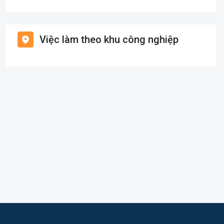
Giáo dục / Đào tạo
Việc làm Bạch Long Vĩ
Hàng hải / Hàng không
Việc làm theo khu công nghiệp
Việc làm Cát Hải
Văn Phòng
Việc làm Kiến Thụy
In ấn
Việc làm Thủy Nguyên
Kế toán
Việc làm Tiên Lãng
Lao Động Phổ Thông
Việc làm Vĩnh Bảo
Luật
Việc làm Thiên Hương
Kiến trúc
Việc làm Hòa Bình
Ngân hàng
Việc làm Nam Triệu
Nhà hàng / Khách sạn