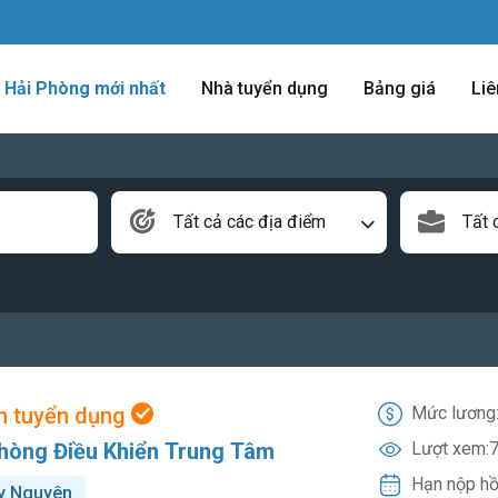
m Hải Phòng mới nhất
Nhà tuyển dụng
Bảng giá
Liê
Tất cả các địa điểm
Tất 
n tuyển dụng
Mức lương
hòng Điều Khiển Trung Tâm
Lượt xem:
7
Hạn nộp hồ
y Nguyên