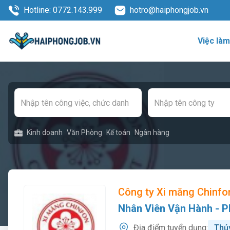
Hotline: 0772.143.999
hotro@haiphongjob.vn
Việc là
Kinh doanh
Văn Phòng
Kế toán
Ngân hàng
Công ty Xi măng Chinfo
Nhân Viên Vận Hành - P
Địa điểm tuyển dụng:
Thủ