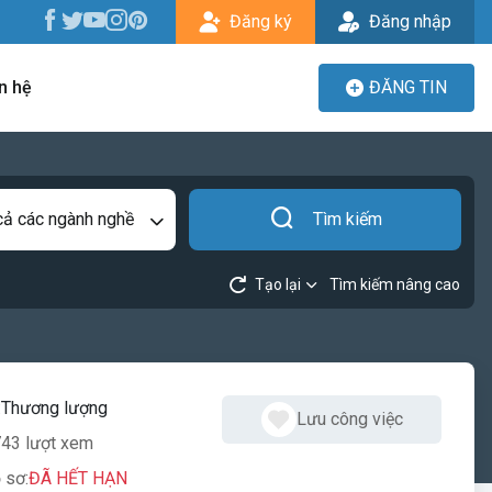
Đăng ký
Đăng nhập
n hệ
ĐĂNG TIN
cả các ngành nghề
Tìm kiếm
Tạo lại
Tìm kiếm nâng cao
:
Thương lượng
Lưu công việc
43 lượt xem
 sơ:
ĐÃ HẾT HẠN