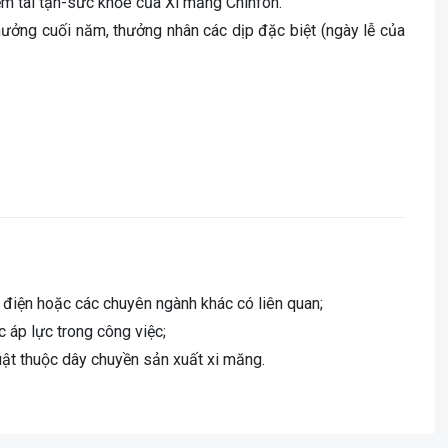
ểm tai tạn-sức khỏe của Xi măng Chinfon.
ởng cuối năm, thưởng nhân các dịp đặc biệt (ngày lễ của
, điện hoặc các chuyên ngành khác có liên quan;
c áp lực trong công việc;
uật thuộc dây chuyền sản xuất xi măng.