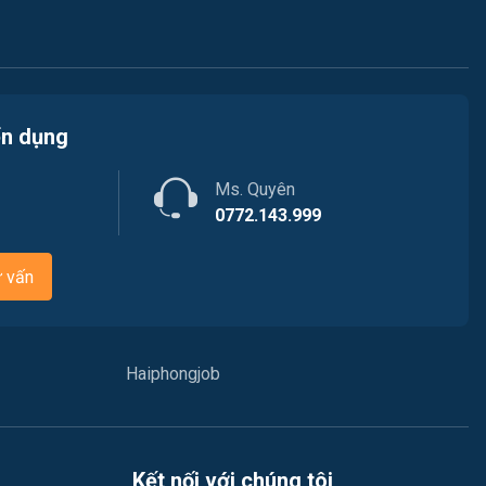
Việc làm Bạch Đằng
Nhân sự
Việc làm Lưu Kiếm
Nội ngoại thất
Việc làm Lê Ích Mộc
Nông - Lâm - Thủy Sản
ển dụng
Việc làm Hồng An
Quản lý chất lượng (QA/QC)
Ms. Quyên
Việc làm Gia Viên
0772.143.999
Marketing
Việc làm An Biên
Sản xuất / Vận hành sản xuất
ư vấn
Việc làm Đông Hải
Tài chính / Đầu tư
Việc làm Phù Liễn
Chăm Sóc Khách Hàng
Haiphongjob
Việc làm Nam Đồ Sơn
Vận chuyển / Giao nhận / Kho vận
Việc làm Hưng Đạo
Xây dựng
Kết nối với chúng tôi