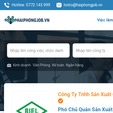
Hotline: 0772.143.999
hotro@haiphongjob.vn
Việc là
Kinh doanh
Văn Phòng
Kế toán
Ngân hàng
Công Ty Tnhh Sản Xuất 
Phó Chủ Quản Sản Xuất