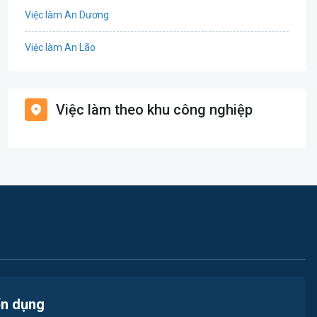
Việc làm An Dương
Điện
Việc làm An Lão
Giáo dục / Đào tạo
Việc làm Bạch Long Vĩ
Hàng hải / Hàng không
Việc làm theo khu công nghiệp
Việc làm Cát Hải
Văn Phòng
Việc làm Kiến Thụy
In ấn
Việc làm Thủy Nguyên
Kế toán
Việc làm Tiên Lãng
Lao Động Phổ Thông
Việc làm Vĩnh Bảo
Luật
Việc làm Thiên Hương
Kiến trúc
ển dụng
Việc làm Hòa Bình