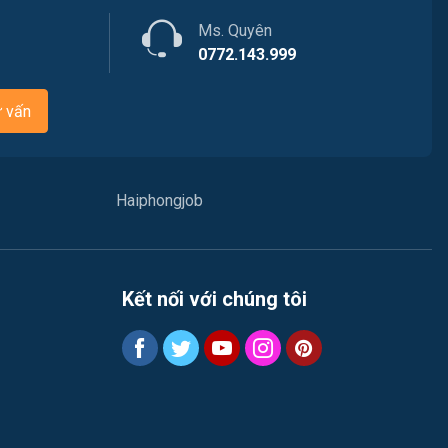
Ngân hàng
Ms. Quyên
Việc làm Nam Triệu
Nhà hàng / Khách sạn
0772.143.999
Việc làm Bạch Đằng
Nhân sự
ư vấn
Việc làm Lưu Kiếm
Nội ngoại thất
Việc làm Lê Ích Mộc
Nông - Lâm - Thủy Sản
Haiphongjob
Việc làm Hồng An
Quản lý chất lượng (QA/QC)
Việc làm Gia Viên
Marketing
Kết nối với chúng tôi
Việc làm An Biên
Sản xuất / Vận hành sản xuất
Việc làm Đông Hải
Tài chính / Đầu tư
Việc làm Phù Liễn
Chăm Sóc Khách Hàng
Việc làm Nam Đồ Sơn