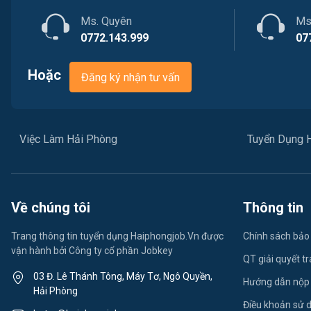
Ms. Quyên
Ms
0772.143.999
07
Hoặc
Đăng ký nhận tư vấn
Việc Làm Hải Phòng
Tuyển Dụng 
Về chúng tôi
Thông tin
Trang thông tin tuyển dụng Haiphongjob.Vn được
Chính sách bảo
vận hành bởi Công ty cổ phần Jobkey
QT giải quyết t
03 Đ. Lê Thánh Tông, Máy Tơ, Ngô Quyền,
Hướng dẫn nộp
Hải Phòng
Điều khoản sử 