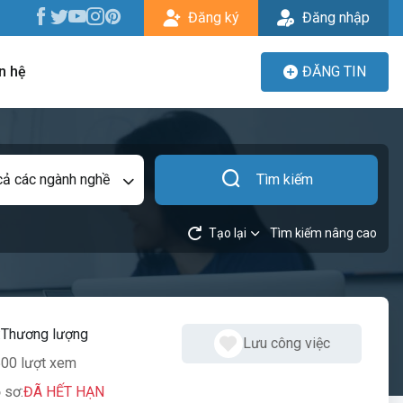
Đăng ký
Đăng nhập
n hệ
ĐĂNG TIN
cả các ngành nghề
Tìm kiếm
Tạo lại
Tìm kiếm nâng cao
:
Thương lượng
Lưu công việc
00 lượt xem
 sơ:
ĐÃ HẾT HẠN