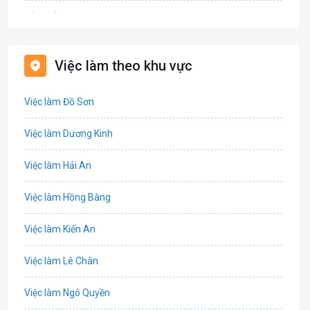
Bảo hiểm
Bất động sản
Việc làm theo khu vực
Biên phiên dịch
Việc làm Đồ Sơn
Bưu chính viễn thông
Việc làm Dương Kinh
Chứng khoán
Việc làm Hải An
IT
Việc làm Hồng Bàng
Công nghệ sinh học
Việc làm Kiến An
Công nghệ thực phẩm
Việc làm Lê Chân
Cơ khí
Việc làm Ngô Quyền
Tổ Chức Sự Kiện