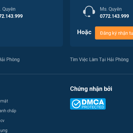
. Quyên
Ms. Quyên
72.143.999
0772.143.999
Hoặc
Đăng ký nhận t
Hải Phòng
Tìm Việc Làm Tại Hải Phòng
Chứng nhận bởi
 mật
ranh chấp
 cv
dụng