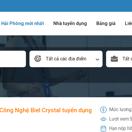
m Hải Phòng mới nhất
Nhà tuyển dụng
Bảng giá
Liê
Tất cả các địa điểm
Tất 
Công Nghệ Biel Crystal tuyển dụng
Mức lương
Lượt xem:
5
Hạn nộp hồ