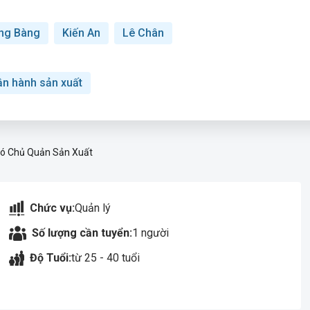
ng Bàng
Kiến An
Lê Chân
ận hành sản xuất
ó Chủ Quản Sản Xuất
Chức vụ:
Quản lý
Số lượng cần tuyển:
1 người
Độ Tuổi:
từ 25 - 40 tuổi