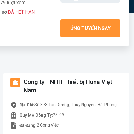
79 lượt xem
 sơ:
ĐÃ HẾT HẠN
ỨNG TUYỂN NGAY
Công ty TNHH Thiết bị Huna Việt
Nam
Số 373 Tân Dương, Thủy Nguyên, Hải Phòng
Địa Chỉ:
25-99
Quy Mô Công Ty:
2 Công Việc.
Đã Đăng: