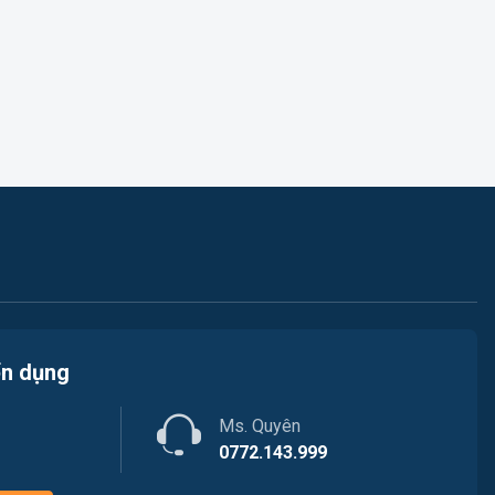
Việc làm Thủy Nguyên
Kế toán
Việc làm Tiên Lãng
Lao Động Phổ Thông
Việc làm Vĩnh Bảo
Luật
Việc làm Thiên Hương
Kiến trúc
Việc làm Hòa Bình
Ngân hàng
Việc làm Nam Triệu
Nhà hàng / Khách sạn
Việc làm Bạch Đằng
Nhân sự
ển dụng
Việc làm Lưu Kiếm
Nội ngoại thất
Việc làm Lê Ích Mộc
Ms. Quyên
Nông - Lâm - Thủy Sản
0772.143.999
Việc làm Hồng An
Quản lý chất lượng (QA/QC)