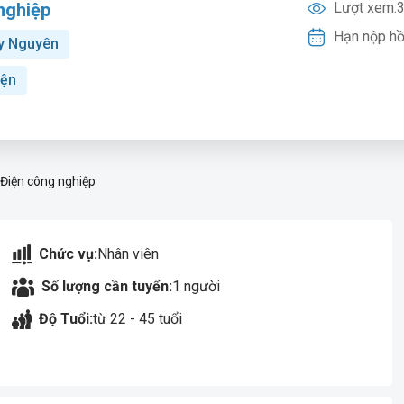
nghiệp
Lượt xem:
3
Hạn nộp hồ
y Nguyên
iện
 Điện công nghiệp
Chức vụ:
Nhân viên
Số lượng cần tuyển:
1 người
Độ Tuổi:
từ 22 - 45 tuổi